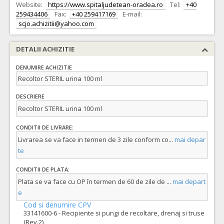
Website:
https://www.spitaljudetean-oradea.ro
Tel:
+40
259434406
Fax:
+40 259417169
E-mail:
scjo.achizitii@yahoo.com
DETALII ACHIZITIE
DENUMIRE ACHIZITIE
Recoltor STERIL urina 100 ml
DESCRIERE
Recoltor STERIL urina 100 ml
CONDITII DE LIVRARE:
Livrarea se va face in termen de 3 zile conform co
...
mai depar
te
CONDITII DE PLATA:
Plata se va face cu OP în termen de 60 de zile de
...
mai depart
e
Cod si denumire CPV
33141600-6 - Recipiente si pungi de recoltare, drenaj si truse
(Rev.2)