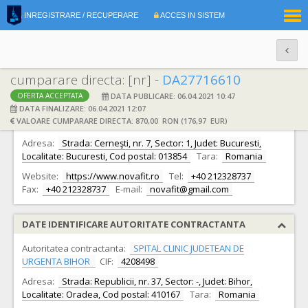
|
INREGISTRARE / RECUPERARE
ACCES IN SISTEM
RO
EN
cumparare directa: [nr] -
DA27716610
DATA PUBLICARE: 06.04.2021 10:47
OFERTA ACCEPTATA
DATE IDENTIFICARE OFERTANT
DATA FINALIZARE: 06.04.2021 12:07
VALOARE CUMPARARE DIRECTA: 870,00 RON (176,97 EUR)
Ofertant:
S.C. NOVA FIT 2000 S.R.L.
CIF:
15178082
Adresa:
Strada: Cerneşti, nr. 7, Sector: 1, Judet: Bucuresti,
Localitate: Bucuresti, Cod postal: 013854
Tara:
Romania
Website:
https://www.novafit.ro
Tel:
+40 212328737
Fax:
+40 212328737
E-mail:
novafit@gmail.com
DATE IDENTIFICARE AUTORITATE CONTRACTANTA
Autoritatea contractanta:
SPITAL CLINIC JUDETEAN DE
URGENTA BIHOR
CIF:
4208498
Adresa:
Strada: Republicii, nr. 37, Sector: -, Judet: Bihor,
Localitate: Oradea, Cod postal: 410167
Tara:
Romania