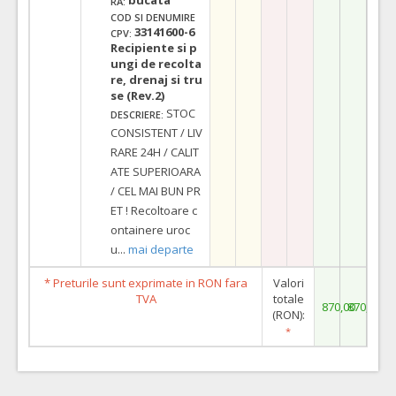
RA:
COD SI DENUMIRE
33141600-6
CPV:
Recipiente si p
ungi de recolta
re, drenaj si tru
se (Rev.2)
STOC
DESCRIERE:
CONSISTENT / LIV
RARE 24H / CALIT
ATE SUPERIOARA
/ CEL MAI BUN PR
ET ! Recoltoare c
ontainere uroc
u
...
mai departe
* Preturile sunt exprimate in RON fara
Valori
TVA
totale
870,00
870,00
(RON):
*