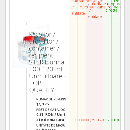
autoritate
Ofertata
De
De
autoritate
cumparare
/
operator
vanzare
vanzare
/
directa
entitate
entitate
Recoltor /
urocultor /
container /
recipient
STERIL urina
100 120 ml
Urocultoare -
TOP
QUALITY
NUMAR DE REFERIN
176
TA:
PRET DE CATALOG:
0,31 RON / Unit
ate de masura
3000
3000
0,29
0,29
870,00
870,00
UNITATE DE MASU
bucata