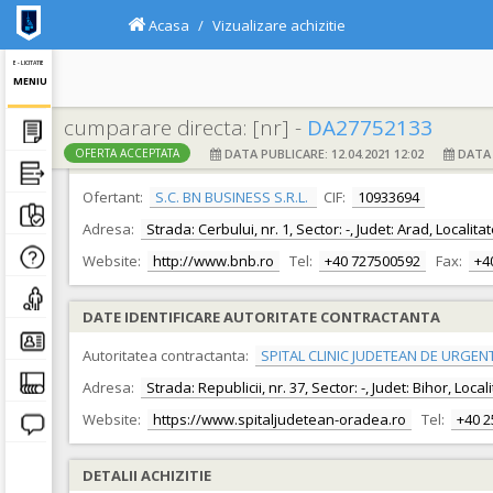
Acasa
Vizualizare achizitie
E - LICITATIE
MENIU
cumparare directa: [nr] -
DA27752133
DATA PUBLICARE: 12.04.2021 12:02
DATA F
OFERTA ACCEPTATA
DATE IDENTIFICARE OFERTANT
Ofertant:
S.C. BN BUSINESS S.R.L.
CIF:
10933694
Adresa:
Strada: Cerbului, nr. 1, Sector: -, Judet: Arad, Localit
Website:
http://www.bnb.ro
Tel:
+40 727500592
Fax:
+4
DATE IDENTIFICARE AUTORITATE CONTRACTANTA
Autoritatea contractanta:
SPITAL CLINIC JUDETEAN DE URGEN
Adresa:
Strada: Republicii, nr. 37, Sector: -, Judet: Bihor, Loc
Website:
https://www.spitaljudetean-oradea.ro
Tel:
+40 
DETALII ACHIZITIE