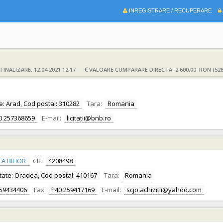
INREGISTRARE / RECUPERARE
INALIZARE: 12.04.2021 12:17
VALOARE CUMPARARE DIRECTA: 2.600,00 RON (528
ate: Arad, Cod postal: 310282
Tara:
Romania
0 257368659
E-mail:
licitatii@bnb.ro
TA BIHOR
CIF:
4208498
alitate: Oradea, Cod postal: 410167
Tara:
Romania
259434406
Fax:
+40 259417169
E-mail:
scjo.achizitii@yahoo.com