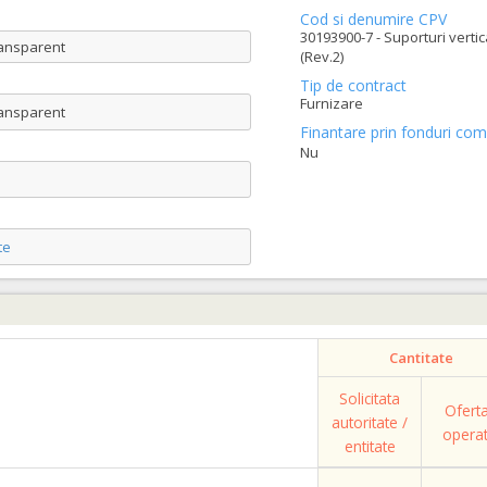
Cod si denumire CPV
30193900-7 - Suporturi vertic
ransparent
(Rev.2)
Tip de contract
Furnizare
ransparent
Finantare prin fonduri com
Nu
te
Cantitate
Solicitata
Ofert
autoritate /
opera
entitate