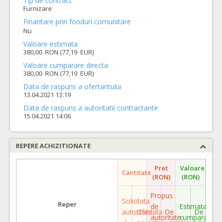
Tip de contract
Furnizare
Finantare prin fonduri comunitare
Nu
Valoare estimata
380,00 RON (77,19 EUR)
Valoare cumparare directa
380,00 RON (77,19 EUR)
Data de raspuns a ofertantului
13.04.2021 13:19
Data de raspuns a autoritatii contractante
15.04.2021 14:06
REPERE ACHIZITIONATE
Pret
Valoare
Cantitate
(RON)
(RON)
Propus
Solicitata
Reper
de
Estimata
autoritate
Ofertata
De
De
autoritate
cumparare