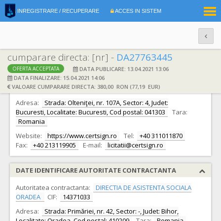
|
INREGISTRARE / RECUPERARE
ACCES IN SISTEM
RO
EN
cumparare directa: [nr] -
DA27763445
DATA PUBLICARE: 13.04.2021 13:06
OFERTA ACCEPTATA
DATE IDENTIFICARE OFERTANT
DATA FINALIZARE: 15.04.2021 14:06
VALOARE CUMPARARE DIRECTA: 380,00 RON (77,19 EUR)
Ofertant:
S.C. CERTSIGN S.A.
CIF:
18288250
Adresa:
Strada: Olteniţei, nr. 107A, Sector: 4, Judet:
Bucuresti, Localitate: Bucuresti, Cod postal: 041303
Tara:
Romania
Website:
https://www.certsign.ro
Tel:
+40 311011870
Fax:
+40 213119905
E-mail:
licitatii@certsign.ro
DATE IDENTIFICARE AUTORITATE CONTRACTANTA
Autoritatea contractanta:
DIRECTIA DE ASISTENTA SOCIALA
ORADEA
CIF:
14371033
Adresa:
Strada: Primăriei, nr. 42, Sector: -, Judet: Bihor,
Localitate: Oradea, Cod postal: 410209
Tara:
Romania