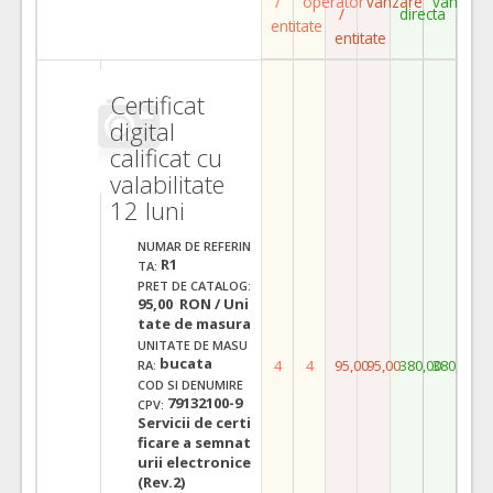
/
operator
vanzare
vanzare
/
directa
entitate
entitate
Certificat
digital
calificat cu
valabilitate
12 luni
NUMAR DE REFERIN
R1
TA:
PRET DE CATALOG:
95,00 RON / Uni
tate de masura
UNITATE DE MASU
bucata
4
4
95,00
95,00
380,00
380,00
RA:
COD SI DENUMIRE
79132100-9
CPV:
Servicii de certi
ficare a semnat
urii electronice
(Rev.2)