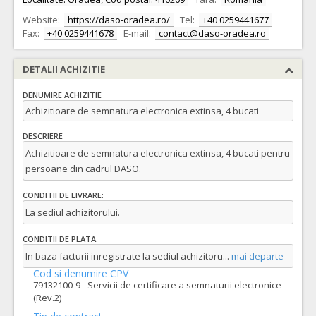
Website:
https://daso-oradea.ro/
Tel:
+40 0259441677
Fax:
+40 0259441678
E-mail:
contact@daso-oradea.ro
DETALII ACHIZITIE
DENUMIRE ACHIZITIE
Achizitioare de semnatura electronica extinsa, 4 bucati
DESCRIERE
Achizitioare de semnatura electronica extinsa, 4 bucati pentru
persoane din cadrul DASO.
CONDITII DE LIVRARE:
La sediul achizitorului.
CONDITII DE PLATA:
In baza facturii inregistrate la sediul achizitoru
...
mai departe
Cod si denumire CPV
79132100-9 - Servicii de certificare a semnaturii electronice
(Rev.2)