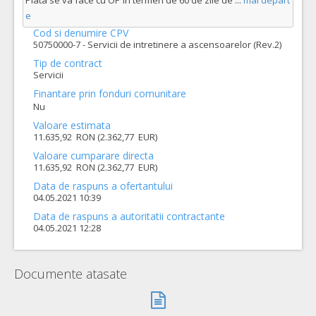
Plata se va face cu OP în termen de 60 de zile de
...
mai depart
e
Cod si denumire CPV
50750000-7 - Servicii de intretinere a ascensoarelor (Rev.2)
Tip de contract
Servicii
Finantare prin fonduri comunitare
Nu
Valoare estimata
11.635,92 RON (2.362,77 EUR)
Valoare cumparare directa
11.635,92 RON (2.362,77 EUR)
Data de raspuns a ofertantului
04.05.2021 10:39
Data de raspuns a autoritatii contractante
04.05.2021 12:28
Documente atasate