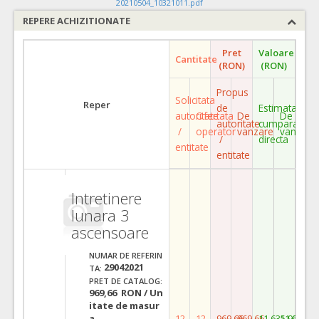
20210504_10321011.pdf
REPERE ACHIZITIONATE
Pret
Valoare
Cantitate
(RON)
(RON)
Propus
Solicitata
Reper
de
Estimata
autoritate
Ofertata
De
De
autoritate
cumparare
/
operator
vanzare
vanzare
/
directa
entitate
entitate
Intretinere
lunara 3
ascensoare
NUMAR DE REFERIN
29042021
TA:
PRET DE CATALOG:
969,66 RON / Un
itate de masur
a
12
12
969,66
969,66
11.635,92
11.635,9