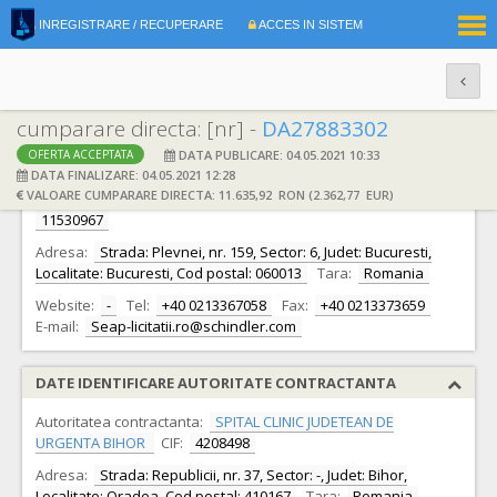
|
INREGISTRARE / RECUPERARE
ACCES IN SISTEM
RO
EN
cumparare directa: [nr] -
DA27883302
DATA PUBLICARE: 04.05.2021 10:33
OFERTA ACCEPTATA
DATE IDENTIFICARE OFERTANT
DATA FINALIZARE: 04.05.2021 12:28
VALOARE CUMPARARE DIRECTA: 11.635,92 RON (2.362,77 EUR)
Ofertant:
S.C. SCHINDLER ROMANIA S.R.L. S.R.L.
CIF:
11530967
Adresa:
Strada: Plevnei, nr. 159, Sector: 6, Judet: Bucuresti,
Localitate: Bucuresti, Cod postal: 060013
Tara:
Romania
Website:
-
Tel:
+40 0213367058
Fax:
+40 0213373659
E-mail:
Seap-licitatii.ro@schindler.com
DATE IDENTIFICARE AUTORITATE CONTRACTANTA
Autoritatea contractanta:
SPITAL CLINIC JUDETEAN DE
URGENTA BIHOR
CIF:
4208498
Adresa:
Strada: Republicii, nr. 37, Sector: -, Judet: Bihor,
Localitate: Oradea, Cod postal: 410167
Tara:
Romania