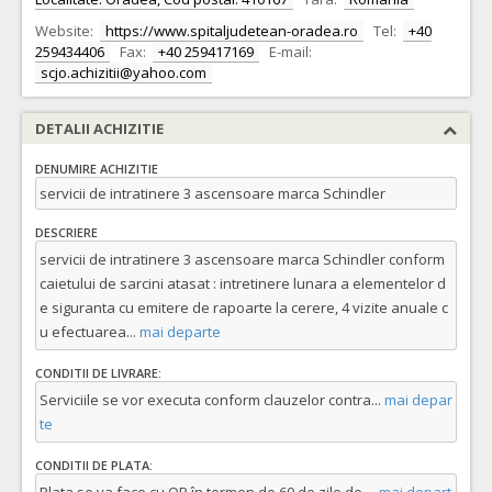
Website:
https://www.spitaljudetean-oradea.ro
Tel:
+40
259434406
Fax:
+40 259417169
E-mail:
scjo.achizitii@yahoo.com
DETALII ACHIZITIE
DENUMIRE ACHIZITIE
servicii de intratinere 3 ascensoare marca Schindler
DESCRIERE
servicii de intratinere 3 ascensoare marca Schindler conform
caietului de sarcini atasat : intretinere lunara a elementelor d
e siguranta cu emitere de rapoarte la cerere, 4 vizite anuale c
u efectuarea
...
mai departe
CONDITII DE LIVRARE:
Serviciile se vor executa conform clauzelor contra
...
mai depar
te
CONDITII DE PLATA: