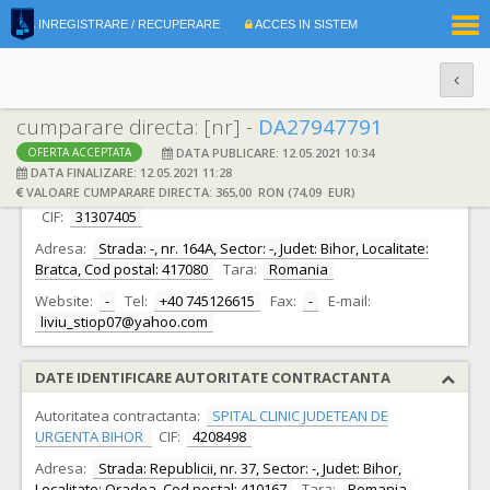
|
INREGISTRARE / RECUPERARE
ACCES IN SISTEM
RO
EN
cumparare directa: [nr] -
DA27947791
DATA PUBLICARE: 12.05.2021 10:34
OFERTA ACCEPTATA
DATE IDENTIFICARE OFERTANT
DATA FINALIZARE: 12.05.2021 11:28
VALOARE CUMPARARE DIRECTA: 365,00 RON (74,09 EUR)
Ofertant:
STIOP LIVIU CRISTIN INTREPRINDERE INDIVIDUALA -
CIF:
31307405
Adresa:
Strada: -, nr. 164A, Sector: -, Judet: Bihor, Localitate:
Bratca, Cod postal: 417080
Tara:
Romania
Website:
-
Tel:
+40 745126615
Fax:
-
E-mail:
liviu_stiop07@yahoo.com
DATE IDENTIFICARE AUTORITATE CONTRACTANTA
Autoritatea contractanta:
SPITAL CLINIC JUDETEAN DE
URGENTA BIHOR
CIF:
4208498
Adresa:
Strada: Republicii, nr. 37, Sector: -, Judet: Bihor,
Localitate: Oradea, Cod postal: 410167
Tara:
Romania