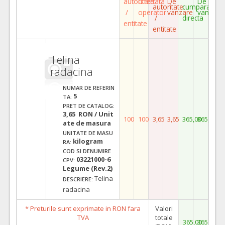
autoritate
Ofertata
De
De
autoritate
cumparare
/
operator
vanzare
vanzare
/
directa
entitate
entitate
Telina
radacina
NUMAR DE REFERIN
5
TA:
PRET DE CATALOG:
3,65 RON / Unit
100
100
3,65
3,65
365,00
365,00
ate de masura
UNITATE DE MASU
kilogram
RA:
COD SI DENUMIRE
03221000-6
CPV:
Legume (Rev.2)
Telina
DESCRIERE:
radacina
* Preturile sunt exprimate in RON fara
Valori
TVA
totale
365,00
365,00