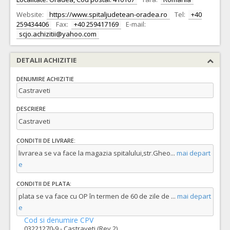
Website:
https://www.spitaljudetean-oradea.ro
Tel:
+40
259434406
Fax:
+40 259417169
E-mail:
scjo.achizitii@yahoo.com
DETALII ACHIZITIE
DENUMIRE ACHIZITIE
Castraveti
DESCRIERE
Castraveti
CONDITII DE LIVRARE:
livrarea se va face la magazia spitalului,str.Gheo
...
mai depart
e
CONDITII DE PLATA:
plata se va face cu OP în termen de 60 de zile de
...
mai depart
e
Cod si denumire CPV
03221270-9 - Castraveti (Rev.2)