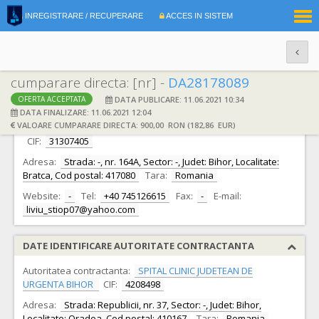
|
INREGISTRARE / RECUPERARE
ACCES IN SISTEM
RO
EN
cumparare directa: [nr] -
DA28178089
DATA PUBLICARE: 11.06.2021 10:34
OFERTA ACCEPTATA
DATE IDENTIFICARE OFERTANT
DATA FINALIZARE: 11.06.2021 12:04
VALOARE CUMPARARE DIRECTA: 900,00 RON (182,86 EUR)
Ofertant:
STIOP LIVIU CRISTIN INTREPRINDERE INDIVIDUALA -
CIF:
31307405
Adresa:
Strada: -, nr. 164A, Sector: -, Judet: Bihor, Localitate:
Bratca, Cod postal: 417080
Tara:
Romania
Website:
-
Tel:
+40 745126615
Fax:
-
E-mail:
liviu_stiop07@yahoo.com
DATE IDENTIFICARE AUTORITATE CONTRACTANTA
Autoritatea contractanta:
SPITAL CLINIC JUDETEAN DE
URGENTA BIHOR
CIF:
4208498
Adresa:
Strada: Republicii, nr. 37, Sector: -, Judet: Bihor,
Localitate: Oradea, Cod postal: 410167
Tara:
Romania