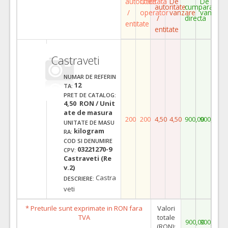
autoritate
Ofertata
De
De
autoritate
cumparare
/
operator
vanzare
vanzare
/
directa
entitate
entitate
Castraveti
NUMAR DE REFERIN
12
TA:
PRET DE CATALOG:
4,50 RON / Unit
ate de masura
200
200
4,50
4,50
900,00
900,00
UNITATE DE MASU
kilogram
RA:
COD SI DENUMIRE
03221270-9
CPV:
Castraveti (Re
v.2)
Castra
DESCRIERE:
veti
* Preturile sunt exprimate in RON fara
Valori
TVA
totale
900,00
900,00
(RON):