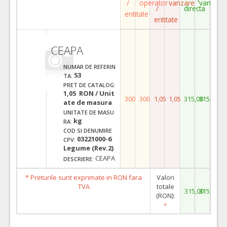
/
operator
vanzare
vanzare
/
directa
entitate
entitate
CEAPA
NUMAR DE REFERIN
53
TA:
PRET DE CATALOG:
1,05 RON / Unit
300
300
1,05
1,05
315,00
315,00
ate de masura
UNITATE DE MASU
kg
RA:
COD SI DENUMIRE
03221000-6
CPV:
Legume (Rev.2)
CEAPA
DESCRIERE:
* Preturile sunt exprimate in RON fara
Valori
TVA
totale
315,00
315,00
(RON):
*