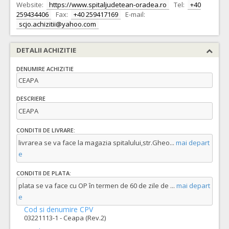
Website:
https://www.spitaljudetean-oradea.ro
Tel:
+40
259434406
Fax:
+40 259417169
E-mail:
scjo.achizitii@yahoo.com
DETALII ACHIZITIE
DENUMIRE ACHIZITIE
CEAPA
DESCRIERE
CEAPA
CONDITII DE LIVRARE:
livrarea se va face la magazia spitalului,str.Gheo
...
mai depart
e
CONDITII DE PLATA:
plata se va face cu OP în termen de 60 de zile de
...
mai depart
e
Cod si denumire CPV
03221113-1 - Ceapa (Rev.2)