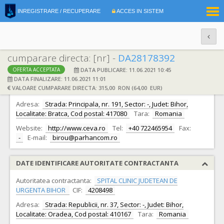
|
INREGISTRARE / RECUPERARE
ACCES IN SISTEM
RO
EN
cumparare directa: [nr] -
DA28178392
DATA PUBLICARE: 11.06.2021 10:45
OFERTA ACCEPTATA
DATE IDENTIFICARE OFERTANT
DATA FINALIZARE: 11.06.2021 11:01
VALOARE CUMPARARE DIRECTA: 315,00 RON (64,00 EUR)
Ofertant:
S.C. PARHAN COM S.R.L.
CIF:
4491776
Adresa:
Strada: Principala, nr. 191, Sector: -, Judet: Bihor,
Localitate: Bratca, Cod postal: 417080
Tara:
Romania
Website:
http://www.ceva.ro
Tel:
+40 722465954
Fax:
-
E-mail:
birou@parhancom.ro
DATE IDENTIFICARE AUTORITATE CONTRACTANTA
Autoritatea contractanta:
SPITAL CLINIC JUDETEAN DE
URGENTA BIHOR
CIF:
4208498
Adresa:
Strada: Republicii, nr. 37, Sector: -, Judet: Bihor,
Localitate: Oradea, Cod postal: 410167
Tara:
Romania