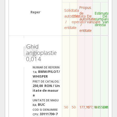
Propus
Solicitata
Reper
de
Estimata
autoritate
Ofertata
De
De
autoritate
cumparare
/
operator
vanzare
vanzare
/
directa
entitate
entitate
Ghid
angioplastie
0,014
NUMAR DE REFERIN
BMW/PILOT/
TA:
WHISPER
PRET DE CATALOG:
250,00 RON / Un
itate de masur
a
UNITATE DE MASU
BUC
RA:
50
50
177,10
177,10
8.855,00
8.855,00
COD SI DENUMIRE
33111730-7
CPV: