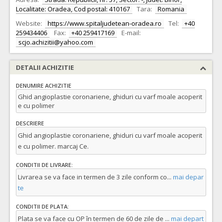
Localitate: Oradea, Cod postal: 410167
Tara:
Romania
Website:
https://www.spitaljudetean-oradea.ro
Tel:
+40
259434406
Fax:
+40 259417169
E-mail:
scjo.achizitii@yahoo.com
DETALII ACHIZITIE
DENUMIRE ACHIZITIE
Ghid angioplastie coronariene, ghiduri cu varf moale acoperit
e cu polimer
DESCRIERE
Ghid angioplastie coronariene, ghiduri cu varf moale acoperit
e cu polimer. marcaj Ce.
CONDITII DE LIVRARE:
Livrarea se va face in termen de 3 zile conform co
...
mai depar
te
CONDITII DE PLATA:
Plata se va face cu OP în termen de 60 de zile de
...
mai depart