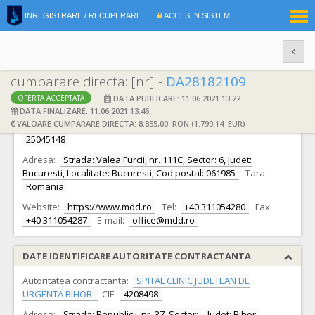
|
INREGISTRARE / RECUPERARE
ACCES IN SISTEM
RO
EN
cumparare directa: [nr] -
DA28182109
DATA PUBLICARE: 11.06.2021 13:22
OFERTA ACCEPTATA
DATE IDENTIFICARE OFERTANT
DATA FINALIZARE: 11.06.2021 13:46
VALOARE CUMPARARE DIRECTA: 8.855,00 RON (1.799,14 EUR)
Ofertant:
S.C. MEDICAL DEVICES & DIAGNOSTICS S.R.L.
CIF:
25045148
Adresa:
Strada: Valea Furcii, nr. 111C, Sector: 6, Judet:
Bucuresti, Localitate: Bucuresti, Cod postal: 061985
Tara:
Romania
Website:
https://www.mdd.ro
Tel:
+40 311054280
Fax:
+40 311054287
E-mail:
office@mdd.ro
DATE IDENTIFICARE AUTORITATE CONTRACTANTA
Autoritatea contractanta:
SPITAL CLINIC JUDETEAN DE
URGENTA BIHOR
CIF:
4208498
Adresa:
Strada: Republicii, nr. 37, Sector: -, Judet: Bihor,