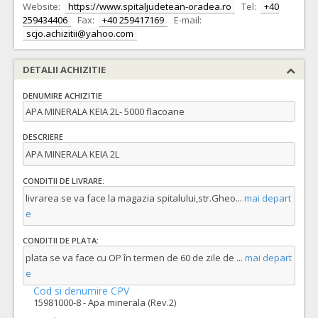
Website:
https://www.spitaljudetean-oradea.ro
Tel:
+40
259434406
Fax:
+40 259417169
E-mail:
scjo.achizitii@yahoo.com
DETALII ACHIZITIE
DENUMIRE ACHIZITIE
APA MINERALA KEIA 2L- 5000 flacoane
DESCRIERE
APA MINERALA KEIA 2L
CONDITII DE LIVRARE:
livrarea se va face la magazia spitalului,str.Gheo
...
mai depart
e
CONDITII DE PLATA:
plata se va face cu OP în termen de 60 de zile de
...
mai depart
e
Cod si denumire CPV
15981000-8 - Apa minerala (Rev.2)