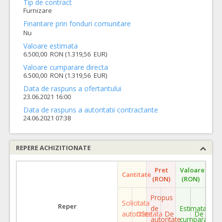
Tip de contract
Furnizare
Finantare prin fonduri comunitare
Nu
Valoare estimata
6.500,00 RON (1.319,56 EUR)
Valoare cumparare directa
6.500,00 RON (1.319,56 EUR)
Data de raspuns a ofertantului
23.06.2021 16:00
Data de raspuns a autoritatii contractante
24.06.2021 07:38
REPERE ACHIZITIONATE
Pret
Valoare
Cantitate
(RON)
(RON)
Propus
Solicitata
Reper
de
Estimata
autoritate
Ofertata
De
De
autoritate
cumparare