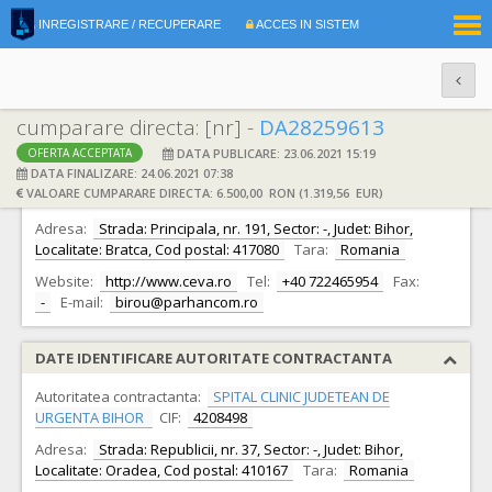
|
INREGISTRARE / RECUPERARE
ACCES IN SISTEM
RO
EN
cumparare directa: [nr] -
DA28259613
DATA PUBLICARE: 23.06.2021 15:19
OFERTA ACCEPTATA
DATE IDENTIFICARE OFERTANT
DATA FINALIZARE: 24.06.2021 07:38
VALOARE CUMPARARE DIRECTA: 6.500,00 RON (1.319,56 EUR)
Ofertant:
S.C. PARHAN COM S.R.L.
CIF:
4491776
Adresa:
Strada: Principala, nr. 191, Sector: -, Judet: Bihor,
Localitate: Bratca, Cod postal: 417080
Tara:
Romania
Website:
http://www.ceva.ro
Tel:
+40 722465954
Fax:
-
E-mail:
birou@parhancom.ro
DATE IDENTIFICARE AUTORITATE CONTRACTANTA
Autoritatea contractanta:
SPITAL CLINIC JUDETEAN DE
URGENTA BIHOR
CIF:
4208498
Adresa:
Strada: Republicii, nr. 37, Sector: -, Judet: Bihor,
Localitate: Oradea, Cod postal: 410167
Tara:
Romania