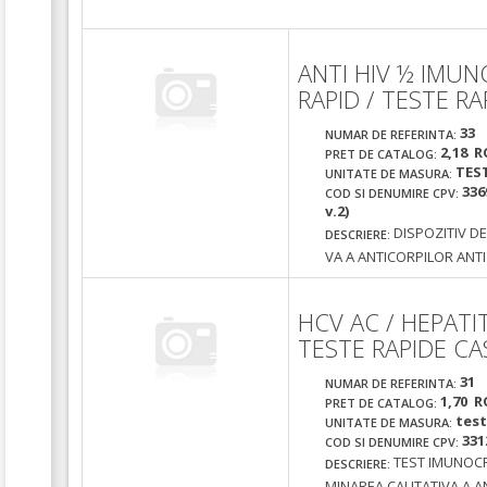
ANTI HIV ½ IMU
RAPID / TESTE R
33
NUMAR DE REFERINTA:
2,18 R
PRET DE CATALOG:
TES
UNITATE DE MASURA:
336
COD SI DENUMIRE CPV:
v.2)
DISPOZITIV D
DESCRIERE:
VA A ANTICORPILOR ANTI
HCV AC / HEPATI
TESTE RAPIDE CA
31
NUMAR DE REFERINTA:
1,70 R
PRET DE CATALOG:
test
UNITATE DE MASURA:
331
COD SI DENUMIRE CPV:
TEST IMUNOCR
DESCRIERE:
MINAREA CALITATIVA A A