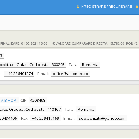
INREGISTRARE / RECUPERARE
INALIZARE: 01.07.2021 13:06
VALOARE CUMPARARE DIRECTA: 15.780,00 RON (3.
3
Localitate: Galati, Cod postal: 800205
Tara:
Romania
x:
+40 336401274
E-mail:
office@axiomed.ro
TA BIHOR
CIF:
4208498
alitate: Oradea, Cod postal: 410167
Tara:
Romania
259434406
Fax:
+40 259417169
E-mail:
scjo.achizitii@yahoo.com