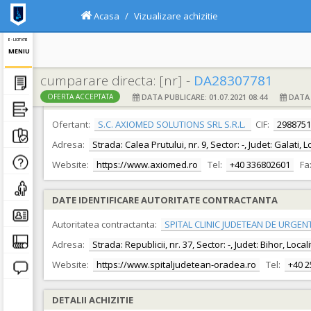
Acasa
Vizualizare achizitie
E - LICITATIE
MENIU
cumparare directa: [nr] -
DA28307781
DATA PUBLICARE: 01.07.2021 08:44
DATA F
OFERTA ACCEPTATA
DATE IDENTIFICARE OFERTANT
Ofertant:
S.C. AXIOMED SOLUTIONS SRL S.R.L.
CIF:
2988751
Adresa:
Strada: Calea Prutului, nr. 9, Sector: -, Judet: Galati, 
Website:
https://www.axiomed.ro
Tel:
+40 336802601
Fa
DATE IDENTIFICARE AUTORITATE CONTRACTANTA
Autoritatea contractanta:
SPITAL CLINIC JUDETEAN DE URGEN
Adresa:
Strada: Republicii, nr. 37, Sector: -, Judet: Bihor, Loc
Website:
https://www.spitaljudetean-oradea.ro
Tel:
+40 
DETALII ACHIZITIE