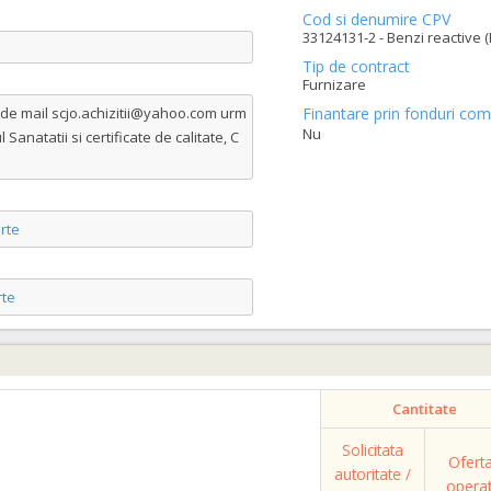
Cod si denumire CPV
33124131-2 - Benzi reactive (
Tip de contract
Furnizare
de mail scjo.achizitii@yahoo.com urm
Finantare prin fonduri com
Nu
anatatii si certificate de calitate, C
rte
te
Cantitate
Solicitata
Ofert
autoritate /
opera