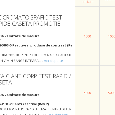
entitate
NOCROMATOGRAFIC TEST
APIDE CASETA PROMOTIE
ON / Unitate de masura
1000
100
T
96000-5 Reactivi si produse de contrast (Re
E DIAGNOSTIC PENTRU DETERMINAREA CALITATI
 HIV ½ IN SANGE INTEGRAL,
...
mai departe
TA C ANTICORP TEST RAPID /
SETA
5000
500
ON / Unitate de masura
24131-2 Benzi reactive (Rev.2)
OMATOGRAFIC RAPID UTILIZAT PENTRU DETER
NTICORPILOR DE HEPATITA C D
...
mai departe