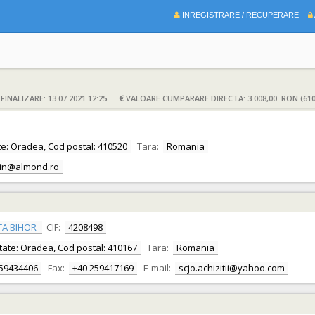
INREGISTRARE / RECUPERARE
INALIZARE: 13.07.2021 12:25
VALOARE CUMPARARE DIRECTA: 3.008,00 RON (610
itate: Oradea, Cod postal: 410520
Tara:
Romania
orin@almond.ro
TA BIHOR
CIF:
4208498
alitate: Oradea, Cod postal: 410167
Tara:
Romania
259434406
Fax:
+40 259417169
E-mail:
scjo.achizitii@yahoo.com