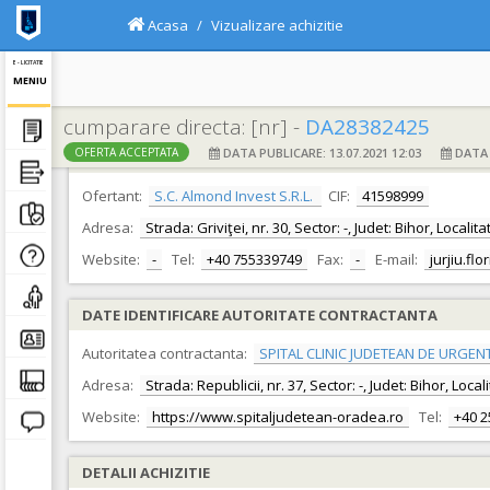
Acasa
Vizualizare achizitie
E - LICITATIE
MENIU
cumparare directa: [nr] -
DA28382425
DATA PUBLICARE: 13.07.2021 12:03
DATA F
OFERTA ACCEPTATA
DATE IDENTIFICARE OFERTANT
Ofertant:
S.C. Almond Invest S.R.L.
CIF:
41598999
Adresa:
Strada: Griviţei, nr. 30, Sector: -, Judet: Bihor, Local
Website:
-
Tel:
+40 755339749
Fax:
-
E-mail:
jurjiu.fl
DATE IDENTIFICARE AUTORITATE CONTRACTANTA
Autoritatea contractanta:
SPITAL CLINIC JUDETEAN DE URGEN
Adresa:
Strada: Republicii, nr. 37, Sector: -, Judet: Bihor, Loc
Website:
https://www.spitaljudetean-oradea.ro
Tel:
+40 
DETALII ACHIZITIE