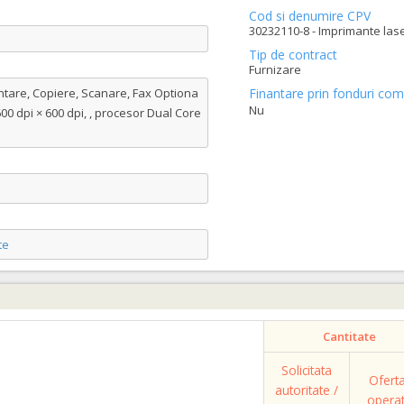
Cod si denumire CPV
30232110-8 - Imprimante lase
Tip de contract
Furnizare
ntare, Copiere, Scanare, Fax Optiona
Finantare prin fonduri com
Nu
600 dpi × 600 dpi, , procesor Dual Core
te
Cantitate
Solicitata
Ofert
autoritate /
opera