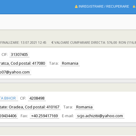
INREGISTRARE / RECUPERARE
INALIZARE: 13.07.2021 12:45
VALOARE CUMPARARE DIRECTA: 576,00 RON (116,
CIF:
31307405
 Bratca, Cod postal: 417080
Tara:
Romania
iop07@yahoo.com
TA BIHOR
CIF:
4208498
alitate: Oradea, Cod postal: 410167
Tara:
Romania
259434406
Fax:
+40 259417169
E-mail:
scjo.achizitii@yahoo.com