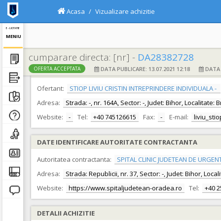
Acasa
Vizualizare achizitie
E - LICITATIE
MENIU
cumparare directa: [nr] -
DA28382728
DATA PUBLICARE: 13.07.2021 12:18
DATA F
OFERTA ACCEPTATA
DATE IDENTIFICARE OFERTANT
Ofertant:
STIOP LIVIU CRISTIN INTREPRINDERE INDIVIDUALA -
Adresa:
Strada: -, nr. 164A, Sector: -, Judet: Bihor, Localitate:
Website:
-
Tel:
+40 745126615
Fax:
-
E-mail:
liviu_st
DATE IDENTIFICARE AUTORITATE CONTRACTANTA
Autoritatea contractanta:
SPITAL CLINIC JUDETEAN DE URGEN
Adresa:
Strada: Republicii, nr. 37, Sector: -, Judet: Bihor, Loc
Website:
https://www.spitaljudetean-oradea.ro
Tel:
+40 
DETALII ACHIZITIE