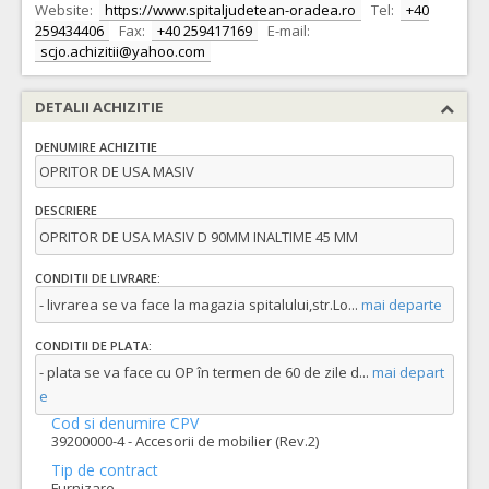
Website:
https://www.spitaljudetean-oradea.ro
Tel:
+40
259434406
Fax:
+40 259417169
E-mail:
scjo.achizitii@yahoo.com
DETALII ACHIZITIE
DENUMIRE ACHIZITIE
OPRITOR DE USA MASIV
DESCRIERE
OPRITOR DE USA MASIV D 90MM INALTIME 45 MM
CONDITII DE LIVRARE:
- livrarea se va face la magazia spitalului,str.Lo
...
mai departe
CONDITII DE PLATA:
- plata se va face cu OP în termen de 60 de zile d
...
mai depart
e
Cod si denumire CPV
39200000-4 - Accesorii de mobilier (Rev.2)
Tip de contract
Furnizare