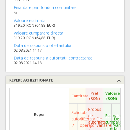
Finantare prin fonduri comunitare
Nu
Valoare estimata
319,20 RON (64,88 EUR)
Valoare cumparare directa
319,20 RON (64,88 EUR)
Data de raspuns a ofertantului
02.08.2021 14:17
Data de raspuns a autoritatii contractante
02.08.2021 14:18
REPERE ACHIZITIONATE
Pret
Valoare
Cantitate
(RON)
(RON)
Propus
Solicitata
Reper
de
Estimata
autoritate
Ofertata
De
De
autoritate
cumparare
/
operator
vanzare
vanzare
/
directa