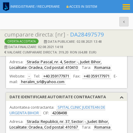
|
INREGISTRARE / RECUPERARE
ACCES IN SISTEM
RO
EN
cumparare directa: [nr] -
DA28497579
DATA PUBLICARE: 02.08.2021 13:48
OFERTA ACCEPTATA
DATE IDENTIFICARE OFERTANT
DATA FINALIZARE: 02.08.2021 14:18
VALOARE CUMPARARE DIRECTA: 319,20 RON (64,88 EUR)
Ofertant:
S.C. HERALIM S.R.L.
CIF:
21719948
Adresa:
Strada: Pascal, nr. 4, Sector: -, Judet: Bihor,
Localitate: Oradea, Cod postal: 410410
Tara:
Romania
Website:
-
Tel:
+40 359177971
Fax:
+40 359177971
E-
mail:
heralim_srl@yahoo.com
DATE IDENTIFICARE AUTORITATE CONTRACTANTA
Autoritatea contractanta:
SPITAL CLINIC JUDETEAN DE
URGENTA BIHOR
CIF:
4208498
Adresa:
Strada: Republicii, nr. 37, Sector: -, Judet: Bihor,
Localitate: Oradea, Cod postal: 410167
Tara:
Romania