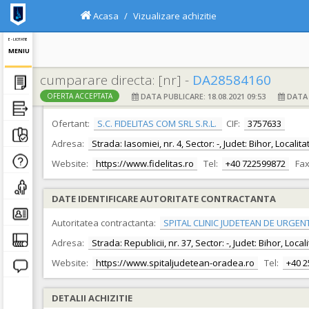
Acasa
Vizualizare achizitie
E - LICITATIE
MENIU
cumparare directa: [nr] -
DA28584160
DATA PUBLICARE: 18.08.2021 09:53
DATA F
OFERTA ACCEPTATA
DATE IDENTIFICARE OFERTANT
Ofertant:
S.C. FIDELITAS COM SRL S.R.L.
CIF:
3757633
Adresa:
Strada: Iasomiei, nr. 4, Sector: -, Judet: Bihor, Local
Website:
https://www.fidelitas.ro
Tel:
+40 722599872
Fax
DATE IDENTIFICARE AUTORITATE CONTRACTANTA
Autoritatea contractanta:
SPITAL CLINIC JUDETEAN DE URGEN
Adresa:
Strada: Republicii, nr. 37, Sector: -, Judet: Bihor, Loc
Website:
https://www.spitaljudetean-oradea.ro
Tel:
+40 
DETALII ACHIZITIE