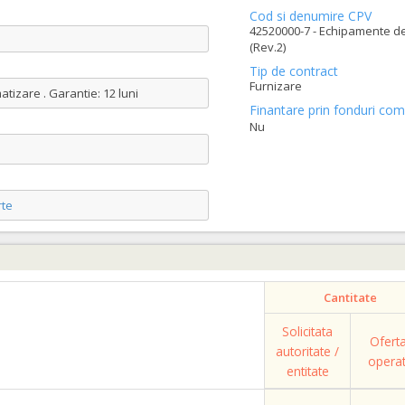
Cod si denumire CPV
42520000-7 - Echipamente de 
(Rev.2)
Tip de contract
Furnizare
tizare . Garantie: 12 luni
Finantare prin fonduri com
Nu
te
Cantitate
Solicitata
Ofert
autoritate /
opera
entitate