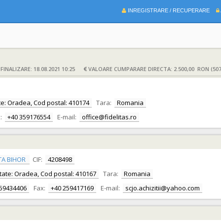
INREGISTRARE / RECUPERARE
INALIZARE: 18.08.2021 10:25
VALOARE CUMPARARE DIRECTA: 2.500,00 RON (507
itate: Oradea, Cod postal: 410174
Tara:
Romania
:
+40 359176554
E-mail:
office@fidelitas.ro
TA BIHOR
CIF:
4208498
alitate: Oradea, Cod postal: 410167
Tara:
Romania
259434406
Fax:
+40 259417169
E-mail:
scjo.achizitii@yahoo.com