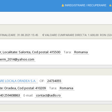
INREGISTRARE / RECUPERARE
INALIZARE: 31.08.2021 15:45
VALOARE CUMPARARE DIRECTA: 1.600,00 RON (324
or, Localitate: Salonta, Cod postal: 415500
Tara:
Romania
term_2014@yahoo.com
RE LOCALA ORADEA S.A.
CIF:
24734055
itate: Oradea, Cod postal: 410209
Tara:
Romania
40 259408863
E-mail:
contact@adlo.ro