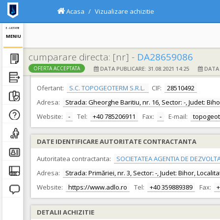
Acasa
Vizualizare achizitie
E - LICITATIE
MENIU
cumparare directa: [nr] -
DA28659086
DATA PUBLICARE: 31.08.2021 14:25
DATA F
OFERTA ACCEPTATA
DATE IDENTIFICARE OFERTANT
Ofertant:
S.C. TOPOGEOTERM S.R.L.
CIF:
28510492
Adresa:
Strada: Gheorghe Baritiu, nr. 16, Sector: -, Judet: Bih
Website:
-
Tel:
+40 785206911
Fax:
-
E-mail:
topogeo
DATE IDENTIFICARE AUTORITATE CONTRACTANTA
Autoritatea contractanta:
SOCIETATEA AGENTIA DE DEZVOLTA
Adresa:
Strada: Primăriei, nr. 3, Sector: -, Judet: Bihor, Local
Website:
https://www.adlo.ro
Tel:
+40 359889389
Fax:
+
DETALII ACHIZITIE