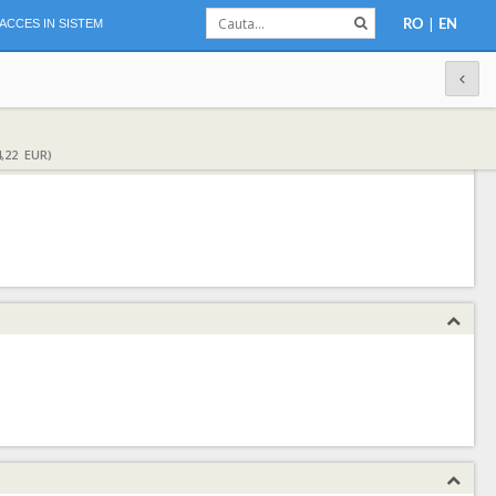
|
ACCES IN SISTEM
RO
EN
,22 EUR)