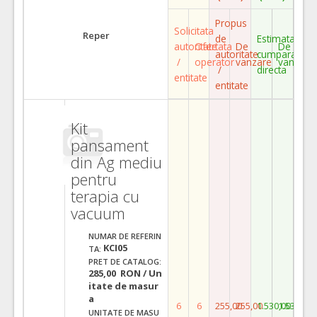
Propus
Solicitata
Reper
de
Estimata
autoritate
Ofertata
De
De
autoritate
cumparare
/
operator
vanzare
vanzare
/
directa
entitate
entitate
Kit
pansament
din Ag mediu
pentru
terapia cu
vacuum
NUMAR DE REFERIN
KCI05
TA:
PRET DE CATALOG:
285,00 RON / Un
itate de masur
a
6
6
255,00
255,00
1.530,00
1.530,00
UNITATE DE MASU