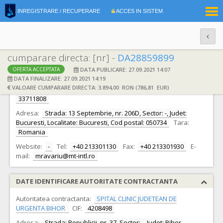
|
INREGISTRARE / RECUPERARE
ACCES IN SISTEM
RO
EN
cumparare directa: [nr] -
DA28859899
DATA PUBLICARE: 27.09.2021 14:07
OFERTA ACCEPTATA
DATE IDENTIFICARE OFERTANT
DATA FINALIZARE: 27.09.2021 14:19
VALOARE CUMPARARE DIRECTA: 3.894,00 RON (786,81 EUR)
Ofertant:
S.C. MEDICAL TECHNOLOGIES INFINITY S.R.L.
CIF:
33711808
Adresa:
Strada: 13 Septembrie, nr. 206D, Sector: -, Judet:
Bucuresti, Localitate: Bucuresti, Cod postal: 050734
Tara:
Romania
Website:
-
Tel:
+40 213301130
Fax:
+40 213301930
E-
mail:
mravariu@mt-intl.ro
DATE IDENTIFICARE AUTORITATE CONTRACTANTA
Autoritatea contractanta:
SPITAL CLINIC JUDETEAN DE
URGENTA BIHOR
CIF:
4208498
Adresa:
Strada: Republicii, nr. 37, Sector: -, Judet: Bihor,