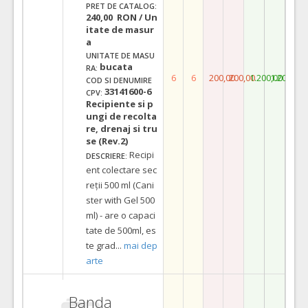
PRET DE CATALOG:
240,00 RON / Un
itate de masur
a
UNITATE DE MASU
bucata
RA:
6
6
200,00
200,00
1.200,00
1.200,00
COD SI DENUMIRE
33141600-6
CPV:
Recipiente si p
ungi de recolta
re, drenaj si tru
se (Rev.2)
Recipi
DESCRIERE:
ent colectare sec
reții 500 ml (Cani
ster with Gel 500
ml) - are o capaci
tate de 500ml, es
te grad
...
mai dep
arte
Banda