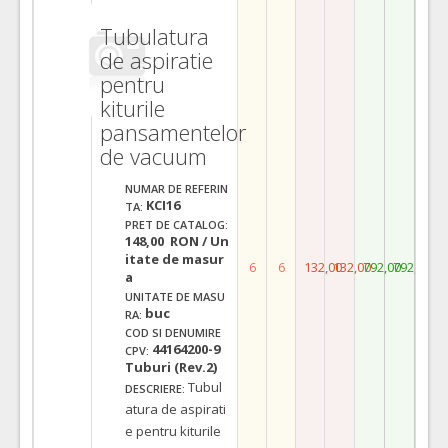
Tubulatura
de aspiratie
pentru
kiturile
pansamentelor
de vacuum
NUMAR DE REFERIN
KCI16
TA:
PRET DE CATALOG:
148,00 RON / Un
itate de masur
6
6
132,00
132,00
792,00
792,00
a
UNITATE DE MASU
buc
RA:
COD SI DENUMIRE
44164200-9
CPV:
Tuburi (Rev.2)
Tubul
DESCRIERE:
atura de aspirati
e pentru kiturile