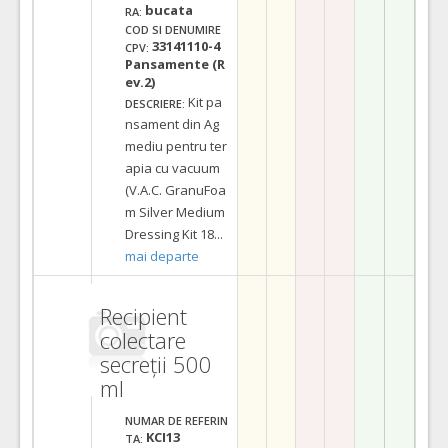
bucata
RA:
COD SI DENUMIRE
33141110-4
CPV:
Pansamente (R
ev.2)
Kit pa
DESCRIERE:
nsament din Ag
mediu pentru ter
apia cu vacuum
(V.A.C. GranuFoa
m Silver Medium
Dressing Kit 18
...
mai departe
Recipient
colectare
secreții 500
ml
NUMAR DE REFERIN
KCI13
TA: