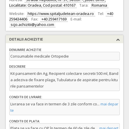
Localitate: Oradea, Cod postal: 410167
Tara:
Romania
Website:
https://www.spitaljudetean-oradea.ro
Tel:
+40
259434406
Fax:
+40 259417169
E-mail:
scjo.achizitii@yahoo.com
DETALII ACHIZITIE
DENUMIRE ACHIZITIE
Consumabile medicale Ortopedie
DESCRIERE
Kit pansament din Ag, Recipient colectare secretii 500 ml, Band
a adeziva de fixare plaga, Tubulatura de aspiratie pentru kitu
rile pansamentelor
CONDITII DE LIVRARE:
Livrarea se va face in termen de 3 zile conform co
...
mai depar
te
CONDITII DE PLATA:
Plata se va face cu OP în termen de 60 de zile de
...
mai depart