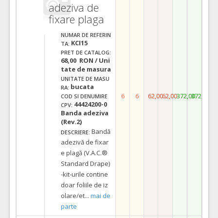
adeziva de
fixare plaga
NUMAR DE REFERIN
KCI15
TA:
PRET DE CATALOG:
68,00 RON / Uni
tate de masura
UNITATE DE MASU
bucata
RA:
6
6
62,00
62,00
372,00
372,00
COD SI DENUMIRE
44424200-0
CPV:
Banda adeziva
(Rev.2)
Bandă
DESCRIERE:
adezivă de fixar
e plagă (V.A.C.®
Standard Drape)
-kit-urile contine
doar foliile de iz
olare/et
...
mai de
parte