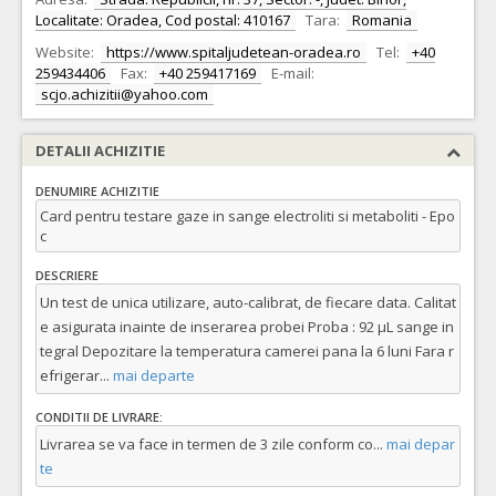
Localitate: Oradea, Cod postal: 410167
Tara:
Romania
Website:
https://www.spitaljudetean-oradea.ro
Tel:
+40
259434406
Fax:
+40 259417169
E-mail:
scjo.achizitii@yahoo.com
DETALII ACHIZITIE
DENUMIRE ACHIZITIE
Card pentru testare gaze in sange electroliti si metaboliti - Epo
c
DESCRIERE
Un test de unica utilizare, auto-calibrat, de fiecare data. Calitat
e asigurata inainte de inserarea probei Proba : 92 µL sange in
tegral Depozitare la temperatura camerei pana la 6 luni Fara r
efrigerar
...
mai departe
CONDITII DE LIVRARE:
Livrarea se va face in termen de 3 zile conform co
...
mai depar
te