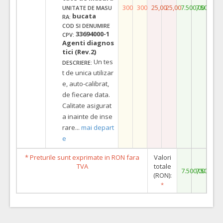
300
300
25,00
25,00
7.500,00
7.500,00
UNITATE DE MASU
bucata
RA:
COD SI DENUMIRE
33694000-1
CPV:
Agenti diagnos
tici (Rev.2)
Un tes
DESCRIERE:
t de unica utilizar
e, auto-calibrat,
de fiecare data.
Calitate asigurat
a inainte de inse
rare
...
mai depart
e
* Preturile sunt exprimate in RON fara
Valori
TVA
totale
7.500,00
7.500,00
(RON):
*