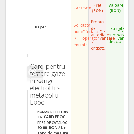
Pret
Valoare
Cantitate
(RON)
(RON)
Propus
Solicitata
Reper
de
Estimata
autoritate
Ofertata
De
De
autoritate
cumparare
/
operator
vanzare
vanzare
/
directa
entitate
entitate
Card pentru
testare gaze
in sange
electroliti si
metaboliti -
Epoc
NUMAR DE REFERIN
CARD EPOC
TA:
PRET DE CATALOG:
90,00 RON / Uni
tate de masura