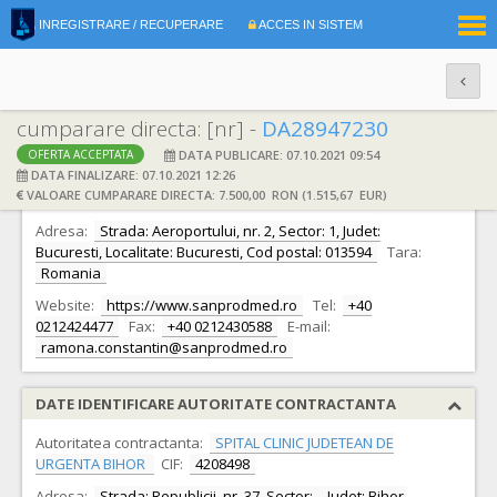
|
INREGISTRARE / RECUPERARE
ACCES IN SISTEM
RO
EN
cumparare directa: [nr] -
DA28947230
DATA PUBLICARE: 07.10.2021 09:54
OFERTA ACCEPTATA
DATE IDENTIFICARE OFERTANT
DATA FINALIZARE: 07.10.2021 12:26
VALOARE CUMPARARE DIRECTA: 7.500,00 RON (1.515,67 EUR)
Ofertant:
S.C. SANPRODMED S.R.L. S.R.L.
CIF:
13362380
Adresa:
Strada: Aeroportului, nr. 2, Sector: 1, Judet:
Bucuresti, Localitate: Bucuresti, Cod postal: 013594
Tara:
Romania
Website:
https://www.sanprodmed.ro
Tel:
+40
0212424477
Fax:
+40 0212430588
E-mail:
ramona.constantin@sanprodmed.ro
DATE IDENTIFICARE AUTORITATE CONTRACTANTA
Autoritatea contractanta:
SPITAL CLINIC JUDETEAN DE
URGENTA BIHOR
CIF:
4208498
Adresa:
Strada: Republicii, nr. 37, Sector: -, Judet: Bihor,