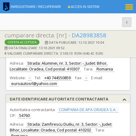
|
INREGISTRARE / RECUPERARE
ACCES IN SISTEM
RO
EN
cumparare directa: [nr] -
DA28983858
DATA PUBLICARE: 12.10.2021 10:04
OFERTA ACCEPTATA
DATE IDENTIFICARE OFERTANT
DATA FINALIZARE: 13.10.2021 09:52
VALOARE CUMPARARE DIRECTA: 3.169,10 RON (640,42 EUR)
Ofertant:
S.C. EUROAUTO S.R.L.
CIF:
7938365
Adresa:
Strada: Aluminei, nr. 3, Sector: -, Judet: Bihor,
Localitate: Oradea, Cod postal: 410307
Tara:
Romania
Website:
-
Tel:
+40 744550859
Fax:
-
E-mail:
euroautosrl@yahoo.com
DATE IDENTIFICARE AUTORITATE CONTRACTANTA
Autoritatea contractanta:
COMPANIA DE APA ORADEA S.A.
CIF:
54760
Adresa:
Strada: Zamfirescu Duiliu, nr. 3, Sector: -, Judet:
Bihor, Localitate: Oradea, Cod postal: 410202
Tara:
Romania