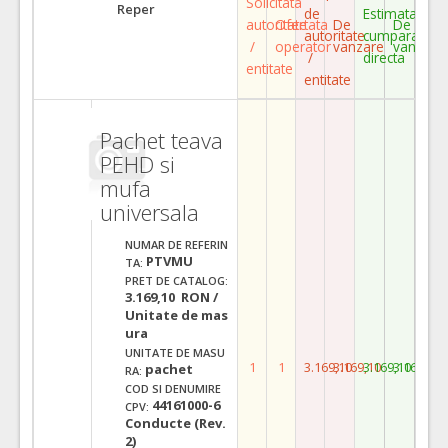
Solicitata
Reper
de
Estimata
autoritate
Ofertata
De
De
autoritate
cumparare
/
operator
vanzare
vanzare
/
directa
entitate
entitate
Pachet teava
PEHD si
mufa
universala
NUMAR DE REFERIN
PTVMU
TA:
PRET DE CATALOG:
3.169,10 RON /
Unitate de mas
ura
UNITATE DE MASU
1
1
3.169,10
3.169,10
3.169,10
3.169,10
pachet
RA:
COD SI DENUMIRE
44161000-6
CPV:
Conducte (Rev.
2)