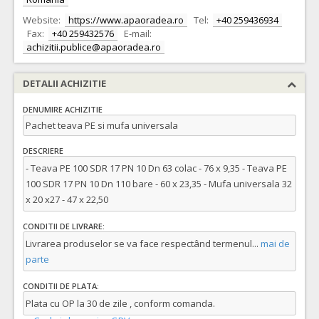
Website:
https://www.apaoradea.ro
Tel:
+40 259436934
Fax:
+40 259432576
E-mail:
achizitii.publice@apaoradea.ro
DETALII ACHIZITIE
DENUMIRE ACHIZITIE
Pachet teava PE si mufa universala
DESCRIERE
- Teava PE 100 SDR 17 PN 10 Dn 63 colac - 76 x 9,35 - Teava PE
100 SDR 17 PN 10 Dn 110 bare - 60 x 23,35 - Mufa universala 32
x 20 x27 - 47 x 22,50
CONDITII DE LIVRARE:
Livrarea produselor se va face respectând termenul
...
mai de
parte
CONDITII DE PLATA:
Plata cu OP la 30 de zile , conform comanda.