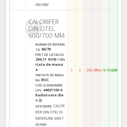
000 MM
CALORIFER
DIN OTEL
600/700 MM
NUMAR DE REFERIN
60/70
TA:
PRET DE CATALOG:
294,11 RON / Un
itate de masur
a
6
6
294,11
294,11
1.764,66
1.764,66
UNITATE DE MASU
BUC
RA:
COD SI DENUMIRE
44621100-0
CPV:
Radiatoare (Re
v.2)
CALOR
DESCRIERE:
IFER DIN OTEL DI
MENSIUNE 600/7
00 MM