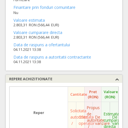
Finantare prin fonduri comunitare
Nu
Valoare estimata
2.803,31 RON (566,44 EUR)
Valoare cumparare directa
2.803,31 RON (566,44 EUR)
Data de raspuns a ofertantului
04.11.2021 13:38
Data de raspuns a autoritatii contractante
04.11.2021 13:38
REPERE ACHIZITIONATE
Pret
Valoare
Cantitate
(RON)
(RON)
Propus
Solicitata
Reper
de
Estimata
autoritate
Ofertata
De
De
autoritate
cumparare
/
operator
vanzare
vanzare
/
directa