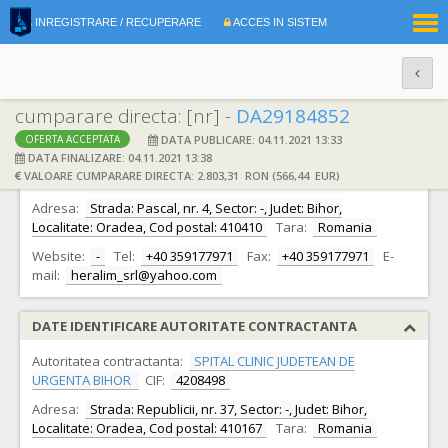
|
INREGISTRARE / RECUPERARE
ACCES IN SISTEM
RO
EN
cumparare directa: [nr] -
DA29184852
DATA PUBLICARE: 04.11.2021 13:33
OFERTA ACCEPTATA
DATE IDENTIFICARE OFERTANT
DATA FINALIZARE: 04.11.2021 13:38
VALOARE CUMPARARE DIRECTA: 2.803,31 RON (566,44 EUR)
Ofertant:
S.C. HERALIM S.R.L.
CIF:
21719948
Adresa:
Strada: Pascal, nr. 4, Sector: -, Judet: Bihor,
Localitate: Oradea, Cod postal: 410410
Tara:
Romania
Website:
-
Tel:
+40 359177971
Fax:
+40 359177971
E-
mail:
heralim_srl@yahoo.com
DATE IDENTIFICARE AUTORITATE CONTRACTANTA
Autoritatea contractanta:
SPITAL CLINIC JUDETEAN DE
URGENTA BIHOR
CIF:
4208498
Adresa:
Strada: Republicii, nr. 37, Sector: -, Judet: Bihor,
Localitate: Oradea, Cod postal: 410167
Tara:
Romania