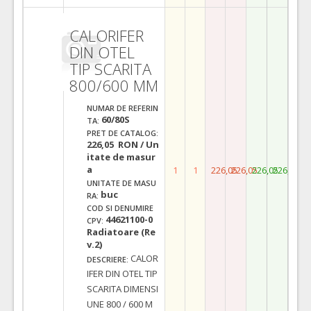
CALORIFER
DIN OTEL
TIP SCARITA
800/600 MM
NUMAR DE REFERIN
60/80S
TA:
PRET DE CATALOG:
226,05 RON / Un
itate de masur
a
1
1
226,05
226,05
226,05
226,05
UNITATE DE MASU
buc
RA:
COD SI DENUMIRE
44621100-0
CPV:
Radiatoare (Re
v.2)
CALOR
DESCRIERE:
IFER DIN OTEL TIP
SCARITA DIMENSI
UNE 800 / 600 M