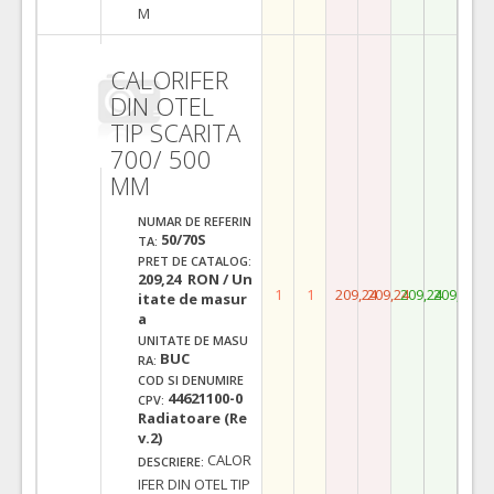
M
CALORIFER
DIN OTEL
TIP SCARITA
700/ 500
MM
NUMAR DE REFERIN
50/70S
TA:
PRET DE CATALOG:
209,24 RON / Un
1
1
209,24
209,24
209,24
209,24
itate de masur
a
UNITATE DE MASU
BUC
RA:
COD SI DENUMIRE
44621100-0
CPV:
Radiatoare (Re
v.2)
CALOR
DESCRIERE:
IFER DIN OTEL TIP