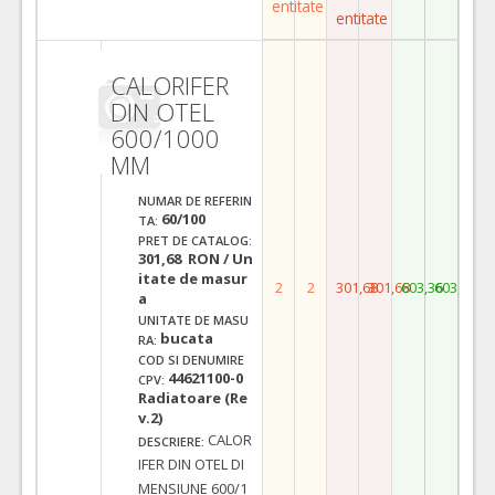
entitate
entitate
CALORIFER
DIN OTEL
600/1000
MM
NUMAR DE REFERIN
60/100
TA:
PRET DE CATALOG:
301,68 RON / Un
itate de masur
2
2
301,68
301,68
603,36
603,36
a
UNITATE DE MASU
bucata
RA:
COD SI DENUMIRE
44621100-0
CPV:
Radiatoare (Re
v.2)
CALOR
DESCRIERE:
IFER DIN OTEL DI
MENSIUNE 600/1