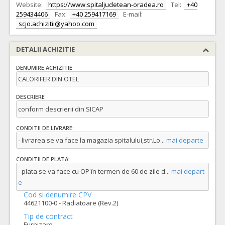
Website:
https://www.spitaljudetean-oradea.ro
Tel:
+40
259434406
Fax:
+40 259417169
E-mail:
scjo.achizitii@yahoo.com
DETALII ACHIZITIE
DENUMIRE ACHIZITIE
CALORIFER DIN OTEL
DESCRIERE
conform descrierii din SICAP
CONDITII DE LIVRARE:
- livrarea se va face la magazia spitalului,str.Lo
...
mai departe
CONDITII DE PLATA:
- plata se va face cu OP în termen de 60 de zile d
...
mai depart
e
Cod si denumire CPV
44621100-0 - Radiatoare (Rev.2)
Tip de contract
Furnizare