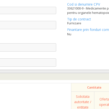
Cod si denumire CPV
33621000-9 - Medicamente p
pentru organele hematopoiet
Tip de contract
Furnizare
Finantare prin fonduri com
Nu
Cantitate
Solicitata
Ofert
autoritate /
opera
entitate