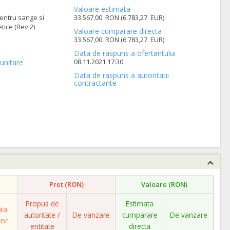
Valoare estimata
entru sange si
33.567,00 RON (6.783,27 EUR)
ice (Rev.2)
Valoare cumparare directa
33.567,00 RON (6.783,27 EUR)
Data de raspuns a ofertantului
08.11.2021 17:30
unitare
Data de raspuns a autoritatii
contractante
Pret (RON)
Valoare (RON)
Propus de
Estimata
ata
autoritate /
De vanzare
cumparare
De vanzare
tor
entitate
directa