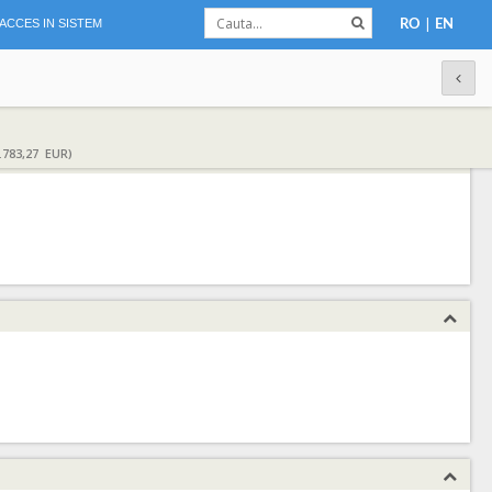
|
ACCES IN SISTEM
RO
EN
783,27 EUR)