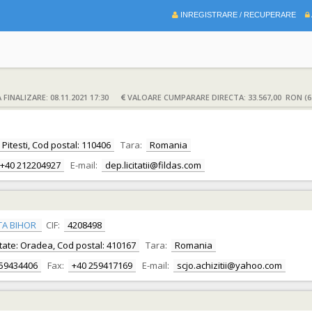
INREGISTRARE / RECUPERARE
FINALIZARE: 08.11.2021 17:30
VALOARE CUMPARARE DIRECTA: 33.567,00 RON (6.
: Pitesti, Cod postal: 110406
Tara:
Romania
+40 212204927
E-mail:
dep.licitatii@fildas.com
TA BIHOR
CIF:
4208498
alitate: Oradea, Cod postal: 410167
Tara:
Romania
259434406
Fax:
+40 259417169
E-mail:
scjo.achizitii@yahoo.com