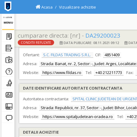
Acasa
Vizualizare achizitie
E - LICITATIE
MENIU
cumparare directa: [nr] -
DA29200023
DATA PUBLICARE: 08.11.2021 09:12
DATA 
CONDITII REFUZATE
DATE IDENTIFICARE OFERTANT
Ofertant:
S.C. FILDAS TRADING S.R.L.
CIF:
4851409
Adresa:
Strada: Banat, nr. 2, Sector: -, Judet: Arges, Localitate
Website:
https://www.fildas.ro
Tel:
+40 212211773
Fax:
DATE IDENTIFICARE AUTORITATE CONTRACTANTA
Autoritatea contractanta:
SPITAL CLINIC JUDETEAN DE URGEN
Adresa:
Strada: Republicii, nr. 37, Sector: -, Judet: Bihor, Loc
Website:
https://www.spitaljudetean-oradea.ro
Tel:
+40 
DETALII ACHIZITIE