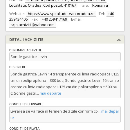
Localitate: Oradea, Cod postal: 410167
Tara:
Romania
Website:
https://www.spitaljudetean-oradea.ro
Tel:
+40
259434406
Fax:
+40 259417169
E-mail:
scjo.achizitii@yahoo.com
DETALII ACHIZITIE
DENUMIRE ACHIZITIE
Sonde gastrice Levin
DESCRIERE
Sonde gastrice Levin 14 transparente cu linia radioopaca L125
cm din polipropilena = 300 buc; Sonde gastrice Levin 16 transp
arente cu linia radioopaca L125 cm din polipropilena = 500 bu
c; Sonde gastri
...
mai departe
CONDITII DE LIVRARE:
Livrarea se va face in termen de 3 zile conform co
...
mai depar
te
CONDITII DE PLATA: