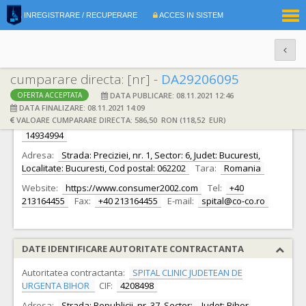
|
INREGISTRARE / RECUPERARE
ACCES IN SISTEM
RO
EN
cumparare directa: [nr] -
DA29206095
DATA PUBLICARE: 08.11.2021 12:46
OFERTA ACCEPTATA
DATE IDENTIFICARE OFERTANT
DATA FINALIZARE: 08.11.2021 14:09
VALOARE CUMPARARE DIRECTA: 586,50 RON (118,52 EUR)
Ofertant:
S.C. CO&CO Consumer 2002 S.R.L. S.R.L.
CIF:
14934994
Adresa:
Strada: Preciziei, nr. 1, Sector: 6, Judet: Bucuresti,
Localitate: Bucuresti, Cod postal: 062202
Tara:
Romania
Website:
https://www.consumer2002.com
Tel:
+40
213164455
Fax:
+40 213164455
E-mail:
spital@co-co.ro
DATE IDENTIFICARE AUTORITATE CONTRACTANTA
Autoritatea contractanta:
SPITAL CLINIC JUDETEAN DE
URGENTA BIHOR
CIF:
4208498
Adresa:
Strada: Republicii, nr. 37, Sector: -, Judet: Bihor,