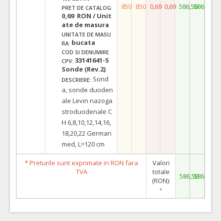
850
850
0,69
0,69
586,50
586,50
PRET DE CATALOG:
0,69 RON / Unit
ate de masura
UNITATE DE MASU
bucata
RA:
COD SI DENUMIRE
33141641-5
CPV:
Sonde (Rev.2)
Sond
DESCRIERE:
a, sonde duoden
ale Levin nazoga
stroduodenale C
H 6,8,10,12,14,16,
18,20,22 German
med, L=120 cm
* Preturile sunt exprimate in RON fara
Valori
TVA
totale
586,50
586,50
(RON):
*