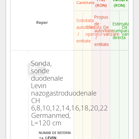
Cantitate
(RON)
(RON)
Propus
Solicitata
Reper
de
Estimata
autoritate
Ofertata
De
De
autoritate
cumparare
/
operator
vanzare
vanzare
/
directa
entitate
entitate
Sonda,
sonde
duodenale
Levin
nazogastroduodenale
CH
6,8,10,12,14,16,18,20,22
Germanmed,
L=120 cm
NUMAR DE REFERIN
LEVIN
TA: