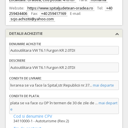
Website:
https://www.spitaljudetean-oradea.ro
Tel:
+40
259434406
Fax:
+40 259417169
E-mail:
scjo.achizitii@yahoo.com
DETALII ACHIZITIE
DENUMIRE ACHIZITIE
Autoutilitara VW T6.1 Furgon KR 2.0TDI
DESCRIERE
Autoutilitara VW T6.1 Furgon KR 2.0TDI
CONDITII DE LIVRARE:
livrarea se va face la Spital,str.Republicii nr.37
...
mai departe
CONDITII DE PLATA:
plata se va face cu OP în termen de 30 de zile de
...
mai depart
e
Cod si denumire CPV
34110000-1 - Autoturisme (Rev.2)