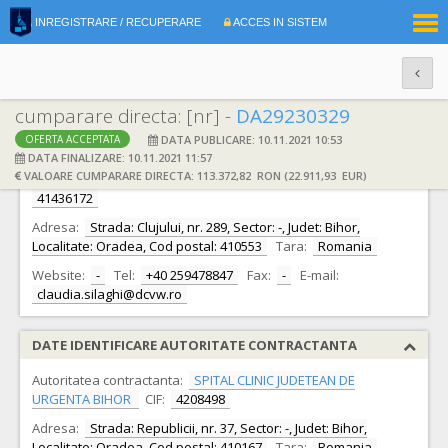
|
INREGISTRARE / RECUPERARE
ACCES IN SISTEM
RO
EN
cumparare directa: [nr] -
DA29230329
DATA PUBLICARE: 10.11.2021 10:53
OFERTA ACCEPTATA
DATE IDENTIFICARE OFERTANT
DATA FINALIZARE: 10.11.2021 11:57
VALOARE CUMPARARE DIRECTA: 113.372,82 RON (22.911,93 EUR)
Ofertant:
S.C. D&C AUTOMOTIVE WEST S.R.L.
CIF:
41436172
Adresa:
Strada: Clujului, nr. 289, Sector: -, Judet: Bihor,
Localitate: Oradea, Cod postal: 410553
Tara:
Romania
Website:
-
Tel:
+40 259478847
Fax:
-
E-mail:
claudia.silaghi@dcvw.ro
DATE IDENTIFICARE AUTORITATE CONTRACTANTA
Autoritatea contractanta:
SPITAL CLINIC JUDETEAN DE
URGENTA BIHOR
CIF:
4208498
Adresa:
Strada: Republicii, nr. 37, Sector: -, Judet: Bihor,
Localitate: Oradea, Cod postal: 410167
Tara:
Romania