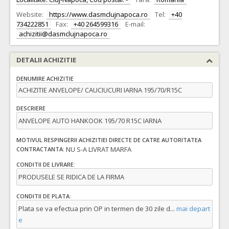
Website:
https://www.dasmclujnapoca.ro
Tel:
+40
734222851
Fax:
+40 264599316
E-mail:
achizitii@dasmclujnapoca.ro
DETALII ACHIZITIE
DENUMIRE ACHIZITIE
ACHIZITIE ANVELOPE/ CAUCIUCURI IARNA 195/70/R15C
DESCRIERE
ANVELOPE AUTO HANKOOK 195/70 R15C IARNA
MOTIVUL RESPINGERII ACHIZITIEI DIRECTE DE CATRE AUTORITATEA
NU S-A LIVRAT MARFA
CONTRACTANTA:
CONDITII DE LIVRARE:
PRODUSELE SE RIDICA DE LA FIRMA
CONDITII DE PLATA:
Plata se va efectua prin OP in termen de 30 zile d
...
mai depart
e