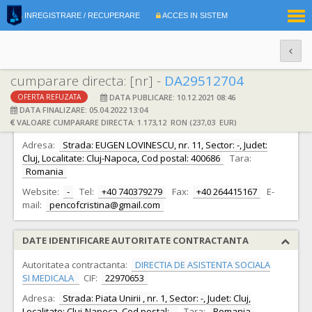
|
INREGISTRARE / RECUPERARE
ACCES IN SISTEM
RO
EN
cumparare directa: [nr] -
DA29512704
DATA PUBLICARE: 10.12.2021 08:46
OFERTA REFUZATA
DATE IDENTIFICARE OFERTANT
DATA FINALIZARE: 05.04.2022 13:04
VALOARE CUMPARARE DIRECTA: 1.173,12 RON (237,03 EUR)
Ofertant:
S.C. ROMSYSTEMS S.R.L. S.R.L.
CIF:
15304296
Adresa:
Strada: EUGEN LOVINESCU, nr. 11, Sector: -, Judet:
Cluj, Localitate: Cluj-Napoca, Cod postal: 400686
Tara:
Romania
Website:
-
Tel:
+40 740379279
Fax:
+40 264415167
E-
mail:
pencofcristina@gmail.com
DATE IDENTIFICARE AUTORITATE CONTRACTANTA
Autoritatea contractanta:
DIRECTIA DE ASISTENTA SOCIALA
SI MEDICALA
CIF:
22970653
Adresa:
Strada: Piata Unirii , nr. 1, Sector: -, Judet: Cluj,
Localitate: Cluj-Napoca, Cod postal: -
Tara:
Romania