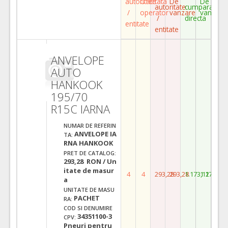
autoritate
Ofertata
De
De
autoritate
cumparare
/
operator
vanzare
vanzare
/
directa
entitate
entitate
ANVELOPE
AUTO
HANKOOK
195/70
R15C IARNA
NUMAR DE REFERIN
ANVELOPE IA
TA:
RNA HANKOOK
PRET DE CATALOG:
293,28 RON / Un
itate de masur
4
4
293,28
293,28
1.173,12
1.173,12
a
UNITATE DE MASU
PACHET
RA:
COD SI DENUMIRE
34351100-3
CPV:
Pneuri pentru