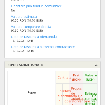
Finantare prin fonduri comunitare
Nu
Valoare estimata
97,50 RON (19,70 EUR)
Valoare cumparare directa
97,50 RON (19,70 EUR)
Data de raspuns a ofertantului
13.12.2021 10:45
Data de raspuns a autoritatii contractante
13.12.2021 10:48
REPERE ACHIZITIONATE
Pret
Valoare
Cantitate
(RON)
(RON)
Propus
Solicitata
Reper
de
Estimata
autoritate
Ofertata
De
De
autoritate
cumparare
/
operator
vanzare
vanzare
/
directa