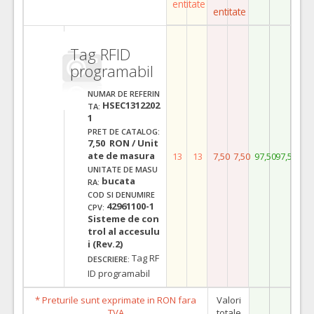
entitate
entitate
Tag RFID
programabil
NUMAR DE REFERIN
HSEC1312202
TA:
1
PRET DE CATALOG:
7,50 RON / Unit
ate de masura
13
13
7,50
7,50
97,50
97,50
UNITATE DE MASU
bucata
RA:
COD SI DENUMIRE
42961100-1
CPV:
Sisteme de con
trol al accesulu
i (Rev.2)
Tag RF
DESCRIERE:
ID programabil
* Preturile sunt exprimate in RON fara
Valori
TVA
totale