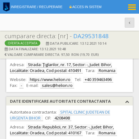
|
INREGISTRARE / RECUPERARE
ACCES IN SISTEM
RO
EN
cumparare directa: [nr] -
DA29531848
DATA PUBLICARE: 13.12.2021 10:14
OFERTA ACCEPTATA
DATE IDENTIFICARE OFERTANT
DATA FINALIZARE: 13.12.2021 10:48
VALOARE CUMPARARE DIRECTA: 97,50 RON (19,70 EUR)
Ofertant:
S.C. HELION S.A.
CIF:
26471400
Adresa:
Strada: Ţiglarilor, nr. 17, Sector: -, Judet: Bihor,
Localitate: Oradea, Cod postal: 410491
Tara:
Romania
Website:
https://www.helion.ro
Tel:
+40 359463496
Fax:
-
E-mail:
sales@helion.ro
DATE IDENTIFICARE AUTORITATE CONTRACTANTA
Autoritatea contractanta:
SPITAL CLINIC JUDETEAN DE
URGENTA BIHOR
CIF:
4208498
Adresa:
Strada: Republicii, nr. 37, Sector: -, Judet: Bihor,
Localitate: Oradea, Cod postal: 410167
Tara:
Romania