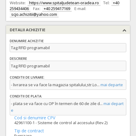
Website:
https://www.spitaljudetean-oradea.ro
Tel:
+40
259434406
Fax:
+40 259417169
E-mail:
scjo.achizitii@yahoo.com
DETALII ACHIZITIE
DENUMIRE ACHIZITIE
Tag RFID programabil
DESCRIERE
Tag RFID programabil
CONDITII DE LIVRARE:
- livrarea se va face la magazia spitalului,str.Lo
...
mai departe
CONDITII DE PLATA:
- plata se va face cu OP în termen de 60 de zile d
...
mai depart
e
Cod si denumire CPV
42961100-1 - Sisteme de control al accesului (Rev.2)
Tip de contract
Furnizare