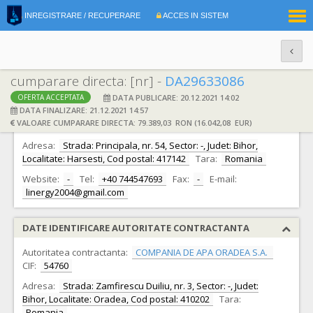
|
INREGISTRARE / RECUPERARE
ACCES IN SISTEM
RO
EN
cumparare directa: [nr] -
DA29633086
DATA PUBLICARE: 20.12.2021 14:02
OFERTA ACCEPTATA
DATE IDENTIFICARE OFERTANT
DATA FINALIZARE: 21.12.2021 14:57
VALOARE CUMPARARE DIRECTA: 79.389,03 RON (16.042,08 EUR)
Ofertant:
S.C. LINERGY SRL S.R.L.
CIF:
16766390
Adresa:
Strada: Principala, nr. 54, Sector: -, Judet: Bihor,
Localitate: Harsesti, Cod postal: 417142
Tara:
Romania
Website:
-
Tel:
+40 744547693
Fax:
-
E-mail:
linergy2004@gmail.com
DATE IDENTIFICARE AUTORITATE CONTRACTANTA
Autoritatea contractanta:
COMPANIA DE APA ORADEA S.A.
CIF:
54760
Adresa:
Strada: Zamfirescu Duiliu, nr. 3, Sector: -, Judet:
Bihor, Localitate: Oradea, Cod postal: 410202
Tara:
Romania