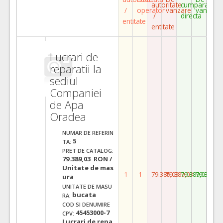
autoritate
cumparare
/
operator
vanzare
vanzare
/
directa
entitate
entitate
Lucrari de
reparatii la
sediul
Companiei
de Apa
Oradea
NUMAR DE REFERIN
5
TA:
PRET DE CATALOG:
79.389,03 RON /
Unitate de mas
1
1
79.389,03
79.389,03
79.389,03
79.389,0
ura
UNITATE DE MASU
bucata
RA:
COD SI DENUMIRE
45453000-7
CPV:
Lucrari de repa