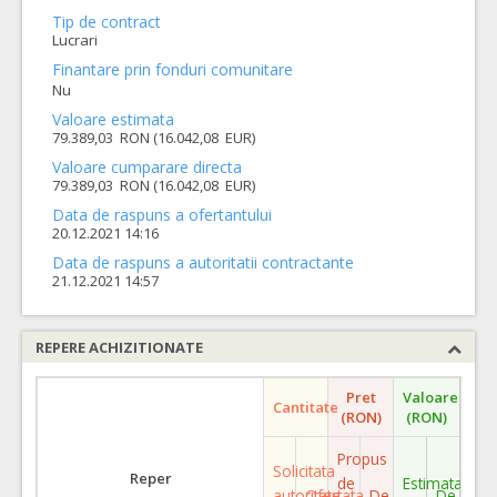
Tip de contract
Lucrari
Finantare prin fonduri comunitare
Nu
Valoare estimata
79.389,03 RON (16.042,08 EUR)
Valoare cumparare directa
79.389,03 RON (16.042,08 EUR)
Data de raspuns a ofertantului
20.12.2021 14:16
Data de raspuns a autoritatii contractante
21.12.2021 14:57
REPERE ACHIZITIONATE
Pret
Valoare
Cantitate
(RON)
(RON)
Propus
Solicitata
Reper
de
Estimata
autoritate
Ofertata
De
De