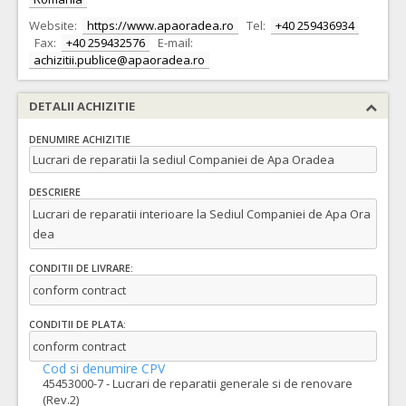
Website:
https://www.apaoradea.ro
Tel:
+40 259436934
Fax:
+40 259432576
E-mail:
achizitii.publice@apaoradea.ro
DETALII ACHIZITIE
DENUMIRE ACHIZITIE
Lucrari de reparatii la sediul Companiei de Apa Oradea
DESCRIERE
Lucrari de reparatii interioare la Sediul Companiei de Apa Ora
dea
CONDITII DE LIVRARE:
conform contract
CONDITII DE PLATA:
conform contract
Cod si denumire CPV
45453000-7 - Lucrari de reparatii generale si de renovare
(Rev.2)