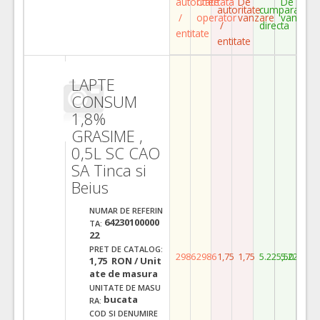
autoritate
Ofertata
De
De
autoritate
cumparare
/
operator
vanzare
vanzare
/
directa
entitate
entitate
LAPTE
CONSUM
1,8%
GRASIME ,
0,5L SC CAO
SA Tinca si
Beius
NUMAR DE REFERIN
64230100000
TA:
22
PRET DE CATALOG:
2986
2986
1,75
1,75
5.225,50
5.225,50
1,75 RON / Unit
ate de masura
UNITATE DE MASU
bucata
RA:
COD SI DENUMIRE