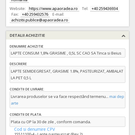
Website:
https://www.apaoradea.ro
Tel:
+40 259436934
Fax:
+40 259432576
E-mail:
achizitii.publice@apaoradea.ro
DETALII ACHIZITIE
DENUMIRE ACHIZITIE
LAPTE CONSUM 1,8% GRASIME , 0,5L SC CAO SA Tinca si Beius
DESCRIERE
LAPTE SEMIDEGRESAT, GRASIME 1.8%, PASTEURIZAT, AMBALAT
LA PET 0,5 L
CONDITII DE LIVRARE:
Livrarea produselor se va face respectând termenu
...
mai dep
arte
CONDITII DE PLATA:
Plata cu OP la 30 de zile , conform comanda.
Cod si denumire CPV
15511100-4 - Lapte pasteurizat (Rev.2)