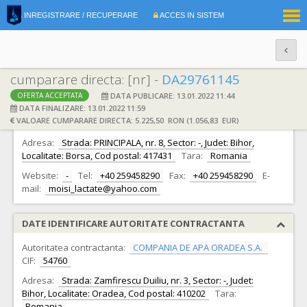
|
INREGISTRARE / RECUPERARE
ACCES IN SISTEM
RO
EN
cumparare directa: [nr] -
DA29761145
DATA PUBLICARE: 13.01.2022 11:44
OFERTA ACCEPTATA
DATE IDENTIFICARE OFERTANT
DATA FINALIZARE: 13.01.2022 11:59
VALOARE CUMPARARE DIRECTA: 5.225,50 RON (1.056,83 EUR)
Ofertant:
S.C. MOISI SERV COM S.R.L.
CIF:
4069420
Adresa:
Strada: PRINCIPALA, nr. 8, Sector: -, Judet: Bihor,
Localitate: Borsa, Cod postal: 417431
Tara:
Romania
Website:
-
Tel:
+40 259458290
Fax:
+40 259458290
E-
mail:
moisi_lactate@yahoo.com
DATE IDENTIFICARE AUTORITATE CONTRACTANTA
Autoritatea contractanta:
COMPANIA DE APA ORADEA S.A.
CIF:
54760
Adresa:
Strada: Zamfirescu Duiliu, nr. 3, Sector: -, Judet:
Bihor, Localitate: Oradea, Cod postal: 410202
Tara:
Romania