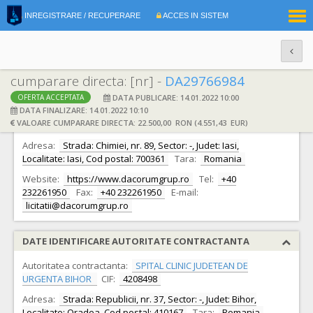
|
INREGISTRARE / RECUPERARE
ACCES IN SISTEM
RO
EN
cumparare directa: [nr] -
DA29766984
DATA PUBLICARE: 14.01.2022 10:00
OFERTA ACCEPTATA
DATE IDENTIFICARE OFERTANT
DATA FINALIZARE: 14.01.2022 10:10
VALOARE CUMPARARE DIRECTA: 22.500,00 RON (4.551,43 EUR)
Ofertant:
S.C. DACORUM GRUP S.R.L.
CIF:
11609301
Adresa:
Strada: Chimiei, nr. 89, Sector: -, Judet: Iasi,
Localitate: Iasi, Cod postal: 700361
Tara:
Romania
Website:
https://www.dacorumgrup.ro
Tel:
+40
232261950
Fax:
+40 232261950
E-mail:
licitatii@dacorumgrup.ro
DATE IDENTIFICARE AUTORITATE CONTRACTANTA
Autoritatea contractanta:
SPITAL CLINIC JUDETEAN DE
URGENTA BIHOR
CIF:
4208498
Adresa:
Strada: Republicii, nr. 37, Sector: -, Judet: Bihor,
Localitate: Oradea, Cod postal: 410167
Tara:
Romania