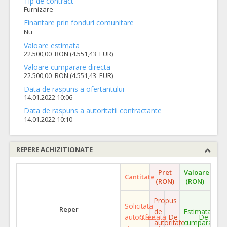
Tip de contract
Furnizare
Finantare prin fonduri comunitare
Nu
Valoare estimata
22.500,00 RON (4.551,43 EUR)
Valoare cumparare directa
22.500,00 RON (4.551,43 EUR)
Data de raspuns a ofertantului
14.01.2022 10:06
Data de raspuns a autoritatii contractante
14.01.2022 10:10
REPERE ACHIZITIONATE
Pret
Valoare
Cantitate
(RON)
(RON)
Propus
Solicitata
Reper
de
Estimata
autoritate
Ofertata
De
De
autoritate
cumparare