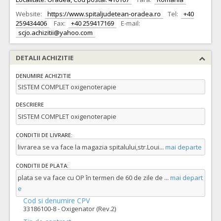
Website:
https://www.spitaljudetean-oradea.ro
Tel:
+40
259434406
Fax:
+40 259417169
E-mail:
scjo.achizitii@yahoo.com
DETALII ACHIZITIE
DENUMIRE ACHIZITIE
SISTEM COMPLET oxigenoterapie
DESCRIERE
SISTEM COMPLET oxigenoterapie
CONDITII DE LIVRARE:
livrarea se va face la magazia spitalului,str.Loui
...
mai departe
CONDITII DE PLATA:
plata se va face cu OP în termen de 60 de zile de
...
mai depart
e
Cod si denumire CPV
33186100-8 - Oxigenator (Rev.2)