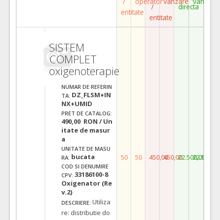
/
operator
vanzare
vanzare
/
directa
entitate
entitate
SISTEM
COMPLET
oxigenoterapie
NUMAR DE REFERIN
DZ_FLSM+IN
TA:
NX+UMID
PRET DE CATALOG:
490,00 RON / Un
itate de masur
a
UNITATE DE MASU
bucata
50
50
450,00
450,00
22.500,00
22.500,0
RA:
COD SI DENUMIRE
33186100-8
CPV:
Oxigenator (Re
v.2)
Utiliza
DESCRIERE:
re: distributie do