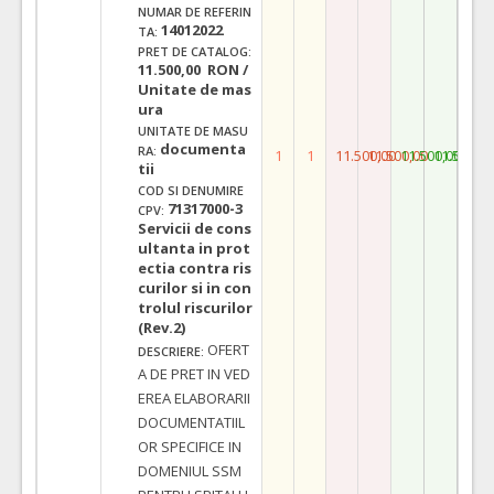
NUMAR DE REFERIN
14012022
TA:
PRET DE CATALOG:
11.500,00 RON /
Unitate de mas
ura
UNITATE DE MASU
documenta
RA:
1
1
11.500,00
11.500,00
11.500,00
11.500,0
tii
COD SI DENUMIRE
71317000-3
CPV:
Servicii de cons
ultanta in prot
ectia contra ris
curilor si in con
trolul riscurilor
(Rev.2)
OFERT
DESCRIERE:
A DE PRET IN VED
EREA ELABORARII
DOCUMENTATIIL
OR SPECIFICE IN
DOMENIUL SSM