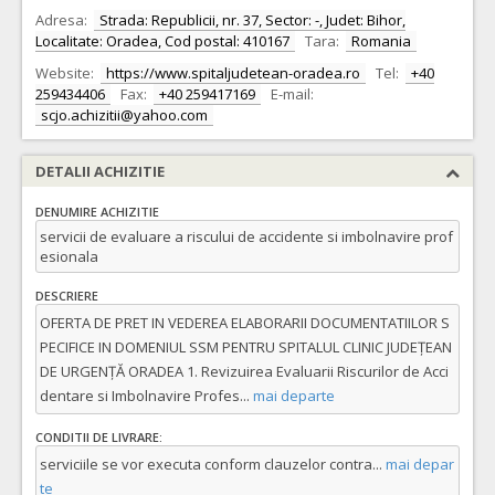
Adresa:
Strada: Republicii, nr. 37, Sector: -, Judet: Bihor,
Localitate: Oradea, Cod postal: 410167
Tara:
Romania
Website:
https://www.spitaljudetean-oradea.ro
Tel:
+40
259434406
Fax:
+40 259417169
E-mail:
scjo.achizitii@yahoo.com
DETALII ACHIZITIE
DENUMIRE ACHIZITIE
servicii de evaluare a riscului de accidente si imbolnavire prof
esionala
DESCRIERE
OFERTA DE PRET IN VEDEREA ELABORARII DOCUMENTATIILOR S
PECIFICE IN DOMENIUL SSM PENTRU SPITALUL CLINIC JUDEȚEAN
DE URGENȚĂ ORADEA 1. Revizuirea Evaluarii Riscurilor de Acci
dentare si Imbolnavire Profes
...
mai departe
CONDITII DE LIVRARE:
serviciile se vor executa conform clauzelor contra
...
mai depar
te