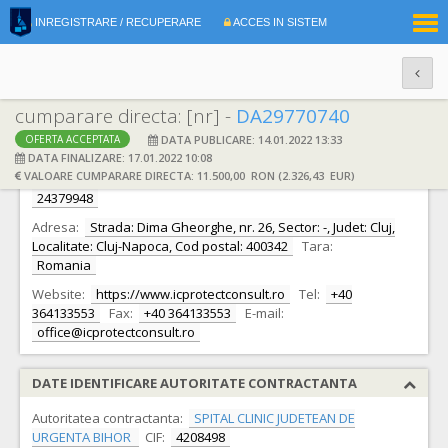
|
INREGISTRARE / RECUPERARE
ACCES IN SISTEM
RO
EN
cumparare directa: [nr] -
DA29770740
DATA PUBLICARE: 14.01.2022 13:33
OFERTA ACCEPTATA
DATE IDENTIFICARE OFERTANT
DATA FINALIZARE: 17.01.2022 10:08
VALOARE CUMPARARE DIRECTA: 11.500,00 RON (2.326,43 EUR)
Ofertant:
S.C. SC IC PROTECT CONSULT SRL S.R.L.
CIF:
24379948
Adresa:
Strada: Dima Gheorghe, nr. 26, Sector: -, Judet: Cluj,
Localitate: Cluj-Napoca, Cod postal: 400342
Tara:
Romania
Website:
https://www.icprotectconsult.ro
Tel:
+40
364133553
Fax:
+40 364133553
E-mail:
office@icprotectconsult.ro
DATE IDENTIFICARE AUTORITATE CONTRACTANTA
Autoritatea contractanta:
SPITAL CLINIC JUDETEAN DE
URGENTA BIHOR
CIF:
4208498