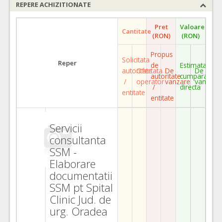
REPERE ACHIZITIONATE
Pret
Valoare
Cantitate
(RON)
(RON)
Propus
Solicitata
Reper
de
Estimata
autoritate
Ofertata
De
De
autoritate
cumparare
/
operator
vanzare
vanzare
/
directa
entitate
entitate
Servicii
consultanta
SSM -
Elaborare
documentatii
SSM pt Spital
Clinic Jud. de
urg. Oradea