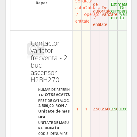
Solicitata
Reper
de
Estimata
autoritate
Ofertata
De
De
autoritate
cumparare
/
operator
vanzare
vanzare
/
directa
entitate
entitate
Contactor
variator
frecventa - 2
buc -
ascensor
H2BH270
NUMAR DE REFERIN
OTSSVCV178
TA:
PRET DE CATALOG:
2.580,00 RON /
1
1
2.580,00
2.580,00
2.580,00
2.580,00
Unitate de mas
ura
UNITATE DE MASU
bucata
RA:
COD SI DENUMIRE