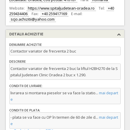
Website:
https://www.spitaljudetean-oradea.ro
Tel:
+40
259434406
Fax:
+40 259417169
E-mail:
scjo.achizitii@yahoo.com
DETALII ACHIZITIE
DENUMIRE ACHIZITIE
Contactor variator de frecventa 2 buc
DESCRIERE
Contactor variator de frecventa 2 buc la liftul H2BH270 de la S
pitalul Judetean Clinic Oradea 2 buc x 1.290.
CONDITII DE LIVRARE:
livrarea si montarea pieselor se va face la statio
...
mai depart
e
CONDITII DE PLATA:
- plata se va face cu OP în termen de 60 de zile d
...
mai depart
e