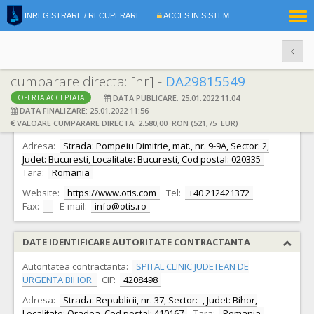
|
INREGISTRARE / RECUPERARE
ACCES IN SISTEM
RO
EN
cumparare directa: [nr] -
DA29815549
DATA PUBLICARE: 25.01.2022 11:04
OFERTA ACCEPTATA
DATE IDENTIFICARE OFERTANT
DATA FINALIZARE: 25.01.2022 11:56
VALOARE CUMPARARE DIRECTA: 2.580,00 RON (521,75 EUR)
Ofertant:
S.C. OTIS LIFT S.R.L. S.R.L.
CIF:
7782044
Adresa:
Strada: Pompeiu Dimitrie, mat., nr. 9-9A, Sector: 2,
Judet: Bucuresti, Localitate: Bucuresti, Cod postal: 020335
Tara:
Romania
Website:
https://www.otis.com
Tel:
+40 212421372
Fax:
-
E-mail:
info@otis.ro
DATE IDENTIFICARE AUTORITATE CONTRACTANTA
Autoritatea contractanta:
SPITAL CLINIC JUDETEAN DE
URGENTA BIHOR
CIF:
4208498
Adresa:
Strada: Republicii, nr. 37, Sector: -, Judet: Bihor,
Localitate: Oradea, Cod postal: 410167
Tara:
Romania