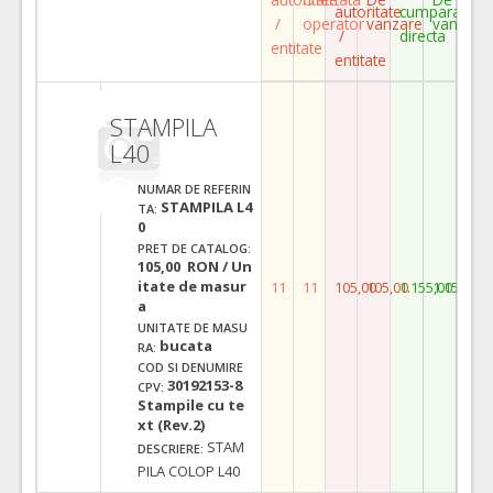
autoritate
cumparare
/
operator
vanzare
vanzare
/
directa
entitate
entitate
STAMPILA
L40
NUMAR DE REFERIN
STAMPILA L4
TA:
0
PRET DE CATALOG:
105,00 RON / Un
itate de masur
11
11
105,00
105,00
1.155,00
1.155,00
a
UNITATE DE MASU
bucata
RA:
COD SI DENUMIRE
30192153-8
CPV:
Stampile cu te
xt (Rev.2)
STAM
DESCRIERE:
PILA COLOP L40