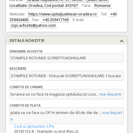
Localitate: Oradea, Cod postal: 410167
Tara:
Romania
Website:
https://www.spitaljudetean-oradea.ro
Tel:
+40
259434406
Fax:
+40 259417169
E-mail:
scjo.achizitii@yahoo.com
DETALII ACHIZITIE
DENUMIRE ACHIZITIE
STAMPILE ROTUNDE SI DREPTUNGHIULARE
DESCRIERE
STAMPILE ROTUNDE -10 bucati SI DREPTUNGHIULARE-1 bucata
CONDITII DE LIVRARE:
livrarea se va face la magazia spitalului,str.Loui
...
mai departe
CONDITII DE PLATA:
plata se va face cu OP în termen de 60 de zile de
...
mai depart
e
Cod si denumire CPV
30192153-8 - Stampile cu text (Rev.2)