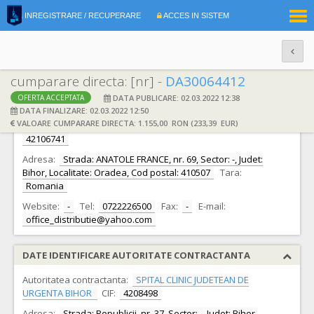
|
INREGISTRARE / RECUPERARE
ACCES IN SISTEM
RO
EN
cumparare directa: [nr] -
DA30064412
DATA PUBLICARE: 02.03.2022 12:38
OFERTA ACCEPTATA
DATE IDENTIFICARE OFERTANT
DATA FINALIZARE: 02.03.2022 12:50
VALOARE CUMPARARE DIRECTA: 1.155,00 RON (233,39 EUR)
Ofertant:
S.C. OFFICE DISTRIBUTIE SRL S.R.L.
CIF:
42106741
Adresa:
Strada: ANATOLE FRANCE, nr. 69, Sector: -, Judet:
Bihor, Localitate: Oradea, Cod postal: 410507
Tara:
Romania
Website:
-
Tel:
0722226500
Fax:
-
E-mail:
office_distributie@yahoo.com
DATE IDENTIFICARE AUTORITATE CONTRACTANTA
Autoritatea contractanta:
SPITAL CLINIC JUDETEAN DE
URGENTA BIHOR
CIF:
4208498
Adresa:
Strada: Republicii, nr. 37, Sector: -, Judet: Bihor,