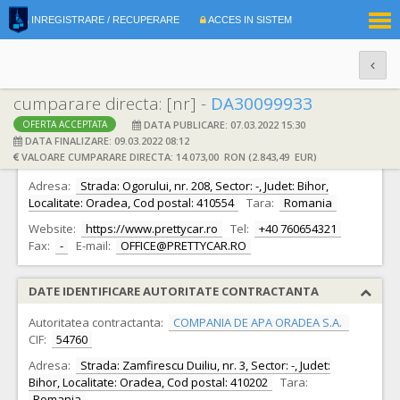
|
INREGISTRARE / RECUPERARE
ACCES IN SISTEM
RO
EN
cumparare directa: [nr] -
DA30099933
DATA PUBLICARE: 07.03.2022 15:30
OFERTA ACCEPTATA
DATE IDENTIFICARE OFERTANT
DATA FINALIZARE: 09.03.2022 08:12
VALOARE CUMPARARE DIRECTA: 14.073,00 RON (2.843,49 EUR)
Ofertant:
S.C. PRETTY CAR MOBIL SRL S.R.L.
CIF:
6012608
Adresa:
Strada: Ogorului, nr. 208, Sector: -, Judet: Bihor,
Localitate: Oradea, Cod postal: 410554
Tara:
Romania
Website:
https://www.prettycar.ro
Tel:
+40 760654321
Fax:
-
E-mail:
OFFICE@PRETTYCAR.RO
DATE IDENTIFICARE AUTORITATE CONTRACTANTA
Autoritatea contractanta:
COMPANIA DE APA ORADEA S.A.
CIF:
54760
Adresa:
Strada: Zamfirescu Duiliu, nr. 3, Sector: -, Judet:
Bihor, Localitate: Oradea, Cod postal: 410202
Tara:
Romania