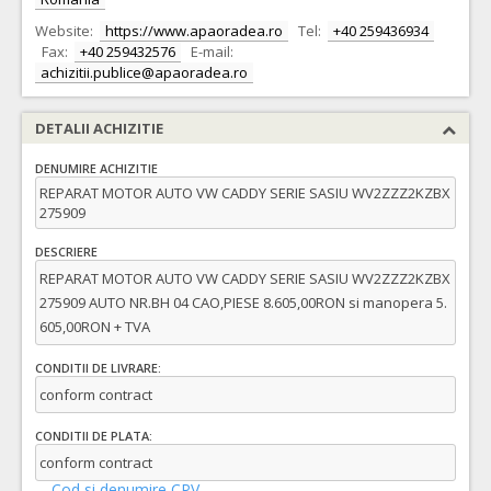
Website:
https://www.apaoradea.ro
Tel:
+40 259436934
Fax:
+40 259432576
E-mail:
achizitii.publice@apaoradea.ro
DETALII ACHIZITIE
DENUMIRE ACHIZITIE
REPARAT MOTOR AUTO VW CADDY SERIE SASIU WV2ZZZ2KZBX
275909
DESCRIERE
REPARAT MOTOR AUTO VW CADDY SERIE SASIU WV2ZZZ2KZBX
275909 AUTO NR.BH 04 CAO,PIESE 8.605,00RON si manopera 5.
605,00RON + TVA
CONDITII DE LIVRARE:
conform contract
CONDITII DE PLATA:
conform contract
Cod si denumire CPV