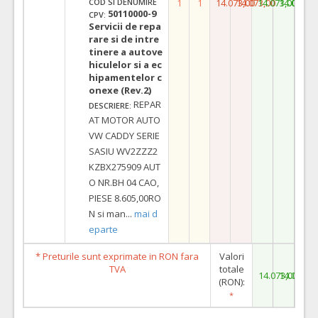
1
1
14.073,00
14.073,00
14.073,00
14.073,0
COD SI DENUMIRE
50110000-9
CPV:
Servicii de repa
rare si de intre
tinere a autove
hiculelor si a ec
hipamentelor c
onexe (Rev.2)
REPAR
DESCRIERE:
AT MOTOR AUTO
VW CADDY SERIE
SASIU WV2ZZZ2
KZBX275909 AUT
O NR.BH 04 CAO,
PIESE 8.605,00RO
N si man
...
mai d
eparte
* Preturile sunt exprimate in RON fara
Valori
TVA
totale
14.073,00
14.073,0
(RON):
*