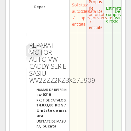
Propus
Solicitata
Reper
de
Estimata
autoritate
Ofertata
De
De
autoritate
cumparare
/
operator
vanzare
vanzare
/
directa
entitate
entitate
REPARAT
MOTOR
AUTO VW
CADDY SERIE
SASIU
WV2ZZZ2KZBX275909
NUMAR DE REFERIN
0210
TA:
PRET DE CATALOG:
14.073,00 RON /
Unitate de mas
ura
UNITATE DE MASU
bucata
RA: