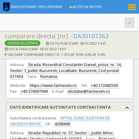
|
INREGISTRARE / RECUPERARE
ACCES IN SISTEM
RO
EN
cumparare directa: [nr] -
DA30107262
DATA PUBLICARE: 08.03.2022 14:01
OFERTA ACCEPTATA
DATE IDENTIFICARE OFERTANT
DATA FINALIZARE: 09.03.2022 14:03
VALOARE CUMPARARE DIRECTA: 1.215,00 RON (245,49 EUR)
Ofertant:
S.C. FARMEXIM S.A. S.A.
CIF:
335278
Adresa:
Strada: Rosenthal Constantin Daniel, pictor, nr. 14,
Sector: 1, Judet: Bucuresti, Localitate: Bucuresti, Cod postal:
011934
Tara:
Romania
Website:
https://www.farmexim.ro
Tel:
+40 213082500
Fax:
+40 374097949
E-mail:
elicitatie@farmexim.ro
DATE IDENTIFICARE AUTORITATE CONTRACTANTA
Autoritatea contractanta:
SPITAL CLINIC JUDETEAN DE
URGENTA BIHOR
CIF:
4208498
Adresa:
Strada: Republicii, nr. 37, Sector: -, Judet: Bihor,
Localitate: Oradea, Cod postal: 410167
Tara:
Romania