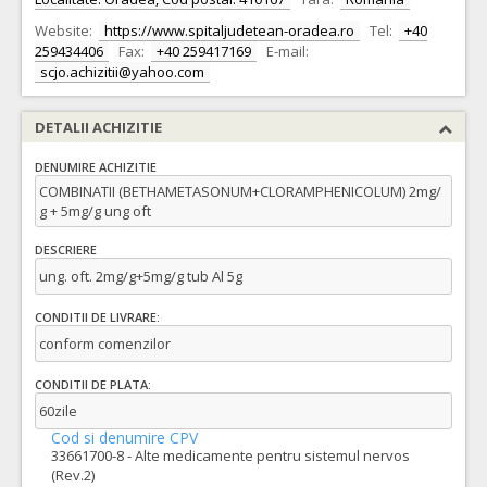
Website:
https://www.spitaljudetean-oradea.ro
Tel:
+40
259434406
Fax:
+40 259417169
E-mail:
scjo.achizitii@yahoo.com
DETALII ACHIZITIE
DENUMIRE ACHIZITIE
COMBINATII (BETHAMETASONUM+CLORAMPHENICOLUM) 2mg/
g + 5mg/g ung oft
DESCRIERE
ung. oft. 2mg/g+5mg/g tub Al 5g
CONDITII DE LIVRARE:
conform comenzilor
CONDITII DE PLATA:
60zile
Cod si denumire CPV
33661700-8 - Alte medicamente pentru sistemul nervos
(Rev.2)