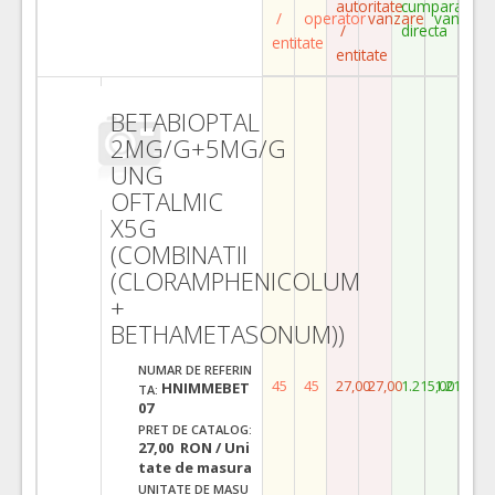
autoritate
cumparare
/
operator
vanzare
vanzare
/
directa
entitate
entitate
BETABIOPTAL
2MG/G+5MG/G
UNG
OFTALMIC
X5G
(COMBINATII
(CLORAMPHENICOLUM
+
BETHAMETASONUM))
NUMAR DE REFERIN
45
45
27,00
27,00
1.215,00
1.215,00
HNIMMEBET
TA:
07
PRET DE CATALOG:
27,00 RON / Uni
tate de masura
UNITATE DE MASU