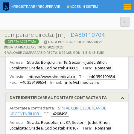
|
INREGISTRARE / RECUPERARE
ACCES IN SISTEM
RO
EN
cumparare directa: [nr] -
DA30119704
DATA PUBLICARE: 10.03.2022 08:25
OFERTA ACCEPTATA
DATE IDENTIFICARE OFERTANT
DATA FINALIZARE: 10.03.2022 09:27
VALOARE CUMPARARE DIRECTA: 8.974,68 RON (1.813,43 EUR)
Ofertant:
S.C. SH MEDICAL SRL S.R.L.
CIF:
32207595
Adresa:
Strada: Borşului, nr. 19, Sector: -, Judet: Bihor,
Localitate: Oradea, Cod postal: 410605
Tara:
Romania
Website:
https://www.shmedical.ro
Tel:
+40 359199654
Fax:
+40 359199654
E-mail:
info@shmedical.ro
DATE IDENTIFICARE AUTORITATE CONTRACTANTA
Autoritatea contractanta:
SPITAL CLINIC JUDETEAN DE
URGENTA BIHOR
CIF:
4208498
Adresa:
Strada: Republicii, nr. 37, Sector: -, Judet: Bihor,
Localitate: Oradea, Cod postal: 410167
Tara:
Romania