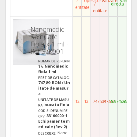
/
operator
vanzare
vanzare
/
directa
entitate
entitate
Nanomedic
SpinCare
Fiola x 1 ml -
Ref SLK001
NUMAR DE REFERIN
Nanomedic
TA:
fiola 1 ml
PRET DE CATALOG:
747,89 RON / Un
itate de masur
a
UNITATE DE MASU
12
12
747,89
747,89
8.974,68
8.974,68
bucata fiola
RA:
COD SI DENUMIRE
33100000-1
CPV:
Echipamente m
edicale (Rev.2)
Nano
DESCRIERE: