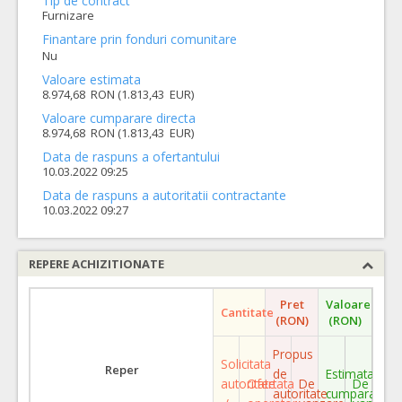
Tip de contract
Furnizare
Finantare prin fonduri comunitare
Nu
Valoare estimata
8.974,68 RON (1.813,43 EUR)
Valoare cumparare directa
8.974,68 RON (1.813,43 EUR)
Data de raspuns a ofertantului
10.03.2022 09:25
Data de raspuns a autoritatii contractante
10.03.2022 09:27
REPERE ACHIZITIONATE
Pret
Valoare
Cantitate
(RON)
(RON)
Propus
Solicitata
Reper
de
Estimata
autoritate
Ofertata
De
De
autoritate
cumparare