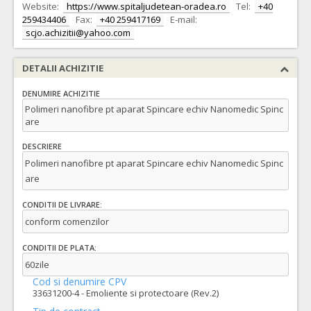
Website:
https://www.spitaljudetean-oradea.ro
Tel:
+40
259434406
Fax:
+40 259417169
E-mail:
scjo.achizitii@yahoo.com
DETALII ACHIZITIE
DENUMIRE ACHIZITIE
Polimeri nanofibre pt aparat Spincare echiv Nanomedic Spinc
are
DESCRIERE
Polimeri nanofibre pt aparat Spincare echiv Nanomedic Spinc
are
CONDITII DE LIVRARE:
conform comenzilor
CONDITII DE PLATA:
60zile
Cod si denumire CPV
33631200-4 - Emoliente si protectoare (Rev.2)