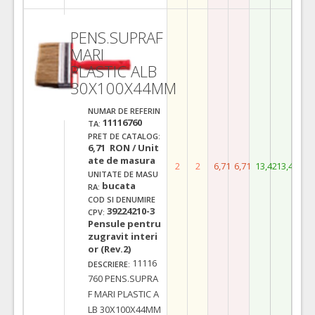
PENS.SUPRAF
MARI
PLASTIC ALB
30X100X44MM
NUMAR DE REFERIN
11116760
TA:
PRET DE CATALOG:
6,71 RON / Unit
ate de masura
2
2
6,71
6,71
13,42
13,42
UNITATE DE MASU
bucata
RA:
COD SI DENUMIRE
39224210-3
CPV:
Pensule pentru
zugravit interi
or (Rev.2)
11116
DESCRIERE:
760 PENS.SUPRA
F MARI PLASTIC A
LB 30X100X44MM