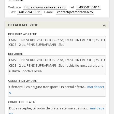
Website:
https://www.csmoradea.ro
Tel:
+40 259455811
Fax:
+40 259455811
E-mail:
contact@csmoradea.ro
DETALII ACHIZITIE
DENUMIRE ACHIZITIE
EMAIL 3IN1 VERDE 2,5L LUCIOS - 2 bc, EMAIL 3IN1 VERDE 0,75L LU
CIOS - 2 bc, PENS.SUPRAF MARI - 2bc
DESCRIERE
EMAIL 3IN1 VERDE 2,5L LUCIOS - 2 bc, EMAIL 3IN1 VERDE 0,75L LU
CIOS - 2 bc, PENS.SUPRAF MARI - 2bc - achizitie necesara pentr
u Baza Sportiva Iosia
CONDITII DE LIVRARE:
Ofertantul va asigura transportul in pretul oferta
...
mai depart
e
CONDITII DE PLATA:
Dupa receptie, cu ordin de plata, in termen de max
...
mai depa
rte