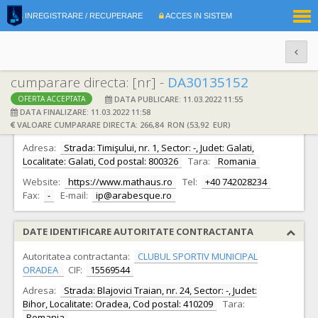
|
INREGISTRARE / RECUPERARE
ACCES IN SISTEM
RO
EN
cumparare directa: [nr] -
DA30135152
DATA PUBLICARE: 11.03.2022 11:55
OFERTA ACCEPTATA
DATE IDENTIFICARE OFERTANT
DATA FINALIZARE: 11.03.2022 11:58
VALOARE CUMPARARE DIRECTA: 266,84 RON (53,92 EUR)
Ofertant:
S.C. ARABESQUE S.R.L.
CIF:
5340801
Adresa:
Strada: Timişului, nr. 1, Sector: -, Judet: Galati,
Localitate: Galati, Cod postal: 800326
Tara:
Romania
Website:
https://www.mathaus.ro
Tel:
+40 742028234
Fax:
-
E-mail:
ip@arabesque.ro
DATE IDENTIFICARE AUTORITATE CONTRACTANTA
Autoritatea contractanta:
CLUBUL SPORTIV MUNICIPAL
ORADEA
CIF:
15569544
Adresa:
Strada: Blajovici Traian, nr. 24, Sector: -, Judet:
Bihor, Localitate: Oradea, Cod postal: 410209
Tara:
Romania