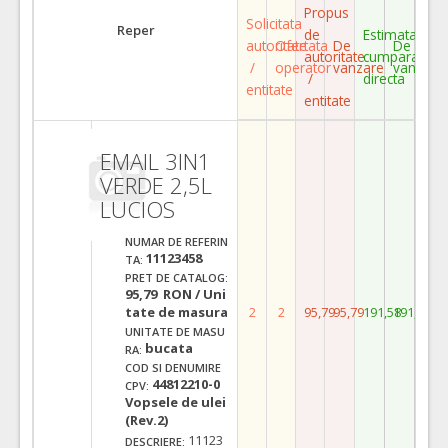
Propus
Solicitata
Reper
de
Estimata
autoritate
Ofertata
De
De
autoritate
cumparare
/
operator
vanzare
vanzare
/
directa
entitate
entitate
EMAIL 3IN1
VERDE 2,5L
LUCIOS
NUMAR DE REFERIN
11123458
TA:
PRET DE CATALOG:
95,79 RON / Uni
tate de masura
2
2
95,79
95,79
191,58
191,58
UNITATE DE MASU
bucata
RA:
COD SI DENUMIRE
44812210-0
CPV:
Vopsele de ulei
(Rev.2)
11123
DESCRIERE: