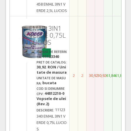
458 EMAIL 3IN1 V
ERDE 2,5L LUCIOS
EMAIL 3IN1
VERDE 0,75L
LUCIOS
NUMAR DE REFERIN
11123340
TA:
PRET DE CATALOG:
30,92 RON / Uni
tate de masura
2
2
30,92
30,92
61,84
61,84
UNITATE DE MASU
bucata
RA:
COD SI DENUMIRE
44812210-0
CPV:
Vopsele de ulei
(Rev.2)
11123
DESCRIERE:
340 EMAIL 3IN1 V
ERDE 0,75L LUCIO
S