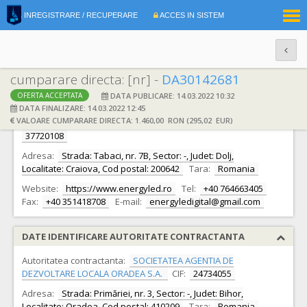
|
INREGISTRARE / RECUPERARE
ACCES IN SISTEM
RO
EN
cumparare directa: [nr] -
DA30142681
DATA PUBLICARE: 14.03.2022 10:32
OFERTA ACCEPTATA
DATE IDENTIFICARE OFERTANT
DATA FINALIZARE: 14.03.2022 12:45
VALOARE CUMPARARE DIRECTA: 1.460,00 RON (295,02 EUR)
Ofertant:
S.C. ENERGYLED DIGITALIGHT S.R.L.
CIF:
37720108
Adresa:
Strada: Tabaci, nr. 7B, Sector: -, Judet: Dolj,
Localitate: Craiova, Cod postal: 200642
Tara:
Romania
Website:
https://www.energyled.ro
Tel:
+40 764663405
Fax:
+40 351418708
E-mail:
energyledigital@gmail.com
DATE IDENTIFICARE AUTORITATE CONTRACTANTA
Autoritatea contractanta:
SOCIETATEA AGENTIA DE
DEZVOLTARE LOCALA ORADEA S.A.
CIF:
24734055
Adresa:
Strada: Primăriei, nr. 3, Sector: -, Judet: Bihor,
Localitate: Oradea, Cod postal: 410209
Tara:
Romania