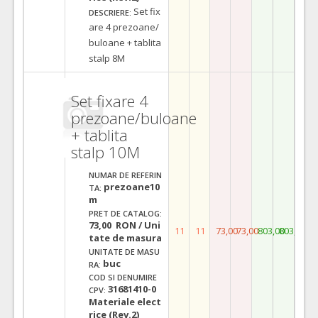
Set fix
DESCRIERE:
are 4 prezoane/
buloane + tablita
stalp 8M
Set fixare 4
prezoane/buloane
+ tablita
stalp 10M
NUMAR DE REFERIN
prezoane10
TA:
m
PRET DE CATALOG:
73,00 RON / Uni
11
11
73,00
73,00
803,00
803,00
tate de masura
UNITATE DE MASU
buc
RA:
COD SI DENUMIRE
31681410-0
CPV:
Materiale elect
rice (Rev.2)