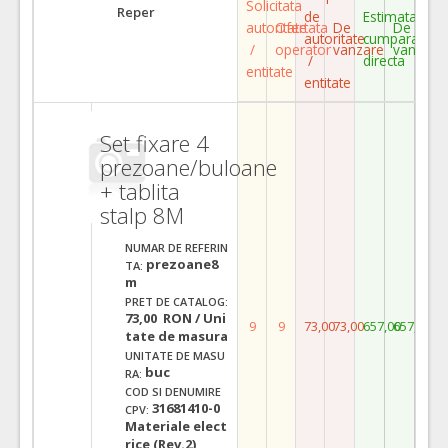
Solicitata
Reper
de
Estimata
autoritate
Ofertata
De
De
autoritate
cumparare
/
operator
vanzare
vanzare
/
directa
entitate
entitate
Set fixare 4
prezoane/buloane
+ tablita
stalp 8M
NUMAR DE REFERIN
prezoane8
TA:
m
PRET DE CATALOG:
73,00 RON / Uni
9
9
73,00
73,00
657,00
657,00
tate de masura
UNITATE DE MASU
buc
RA:
COD SI DENUMIRE
31681410-0
CPV:
Materiale elect
rice (Rev.2)