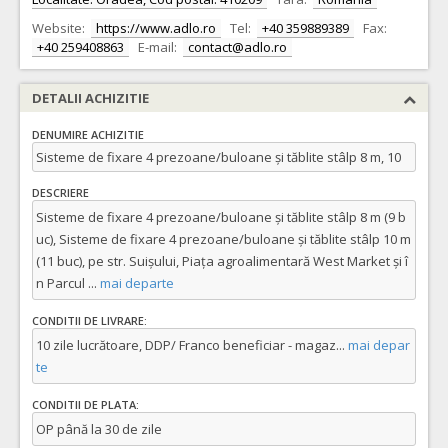
Website:
https://www.adlo.ro
Tel:
+40 359889389
Fax:
+40 259408863
E-mail:
contact@adlo.ro
DETALII ACHIZITIE
DENUMIRE ACHIZITIE
Sisteme de fixare 4 prezoane/buloane și tăblite stâlp 8 m, 10
DESCRIERE
Sisteme de fixare 4 prezoane/buloane și tăblite stâlp 8 m (9 b
uc), Sisteme de fixare 4 prezoane/buloane și tăblite stâlp 10 m
(11 buc), pe str. Suișului, Piața agroalimentară West Market și î
n Parcul
...
mai departe
CONDITII DE LIVRARE:
10 zile lucrătoare, DDP/ Franco beneficiar - magaz
...
mai depar
te
CONDITII DE PLATA:
OP până la 30 de zile