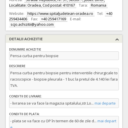
Localitate: Oradea, Cod postal: 410167
Tara:
Romania
Website:
https://www.spitaljudetean-oradea.ro
Tel:
+40
259434406
Fax:
+40 259417169
E-mail:
scjo.achizitii@yahoo.com
DETALII ACHIZITIE
DENUMIRE ACHIZITIE
Pensa curba pentru biopsie
DESCRIERE
Pensa curba pentru biopsie pentru interventiile chirurgicale to
racoscopice - biopsie pleurala - 1 buc la pretul de 4.140 lei fara
TVA.
CONDITII DE LIVRARE:
- livrarea se va face la magazia spitalului,str.Lo
...
mai departe
CONDITII DE PLATA:
- plata se va face cu OP în termen de 60 de zile d
...
mai depart
e