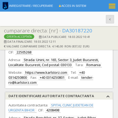
|
INREGISTRARE / RECUPERARE
ACCES IN SISTEM
RO
EN
cumparare directa: [nr] -
DA30187220
DATA PUBLICARE: 18.03.2022 10:41
OFERTA ACCEPTATA
DATE IDENTIFICARE OFERTANT
DATA FINALIZARE: 18.03.2022 12:11
VALOARE CUMPARARE DIRECTA: 4.140,00 RON (837,02 EUR)
Ofertant:
S.C. KARL STORZ ENDOSCOPIA ROMANIA S.R.L.
CIF:
22505268
Adresa:
Strada: Unirii, nr. 165, Sector: 3, Judet: Bucuresti,
Localitate: Bucuresti, Cod postal: 030133
Tara:
Romania
Website:
https://www.karlstorz.com
Tel:
+40
0314250800
Fax:
+40 0314250801
E-mail:
tender-
ro@karlstorz.com
DATE IDENTIFICARE AUTORITATE CONTRACTANTA
Autoritatea contractanta:
SPITAL CLINIC JUDETEAN DE
URGENTA BIHOR
CIF:
4208498
Adresa:
Strada: Republicii, nr. 37, Sector: -, Judet: Bihor,