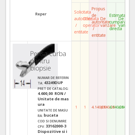
Propus
Solicitata
Reper
de
Estimata
autoritate
Ofertata
De
De
autoritate
cumparare
/
operator
vanzare
vanzare
/
directa
entitate
entitate
Pensa curba
pentru
biopsie
NUMAR DE REFERIN
43249DUP
TA:
PRET DE CATALOG:
4.600,00 RON /
Unitate de mas
ura
1
1
4.140,00
4.140,00
4.140,00
4.140,00
UNITATE DE MASU
bucata
RA:
COD SI DENUMIRE
33162000-3
CPV:
Dispozitive si i