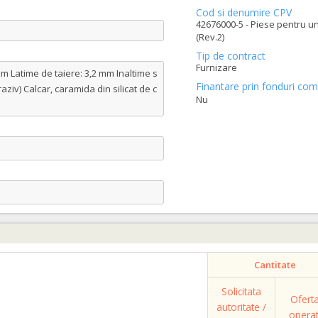
Cod si denumire CPV
42676000-5 - Piese pentru u
(Rev.2)
Tip de contract
Furnizare
m Latime de taiere: 3,2 mm Inaltime s
Finantare prin fonduri com
iv) Calcar, caramida din silicat de c
Nu
Cantitate
Solicitata
Ofert
autoritate /
opera