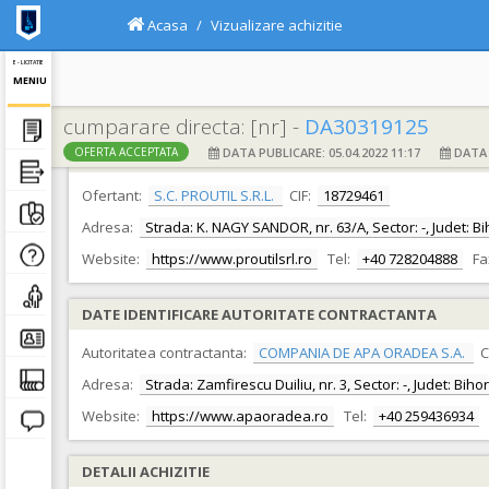
Acasa
Vizualizare achizitie
E - LICITATIE
MENIU
cumparare directa: [nr] -
DA30319125
DATA PUBLICARE: 05.04.2022 11:17
DATA F
OFERTA ACCEPTATA
DATE IDENTIFICARE OFERTANT
Ofertant:
S.C. PROUTIL S.R.L.
CIF:
18729461
Adresa:
Strada: K. NAGY SANDOR, nr. 63/A, Sector: -, Judet: B
Website:
https://www.proutilsrl.ro
Tel:
+40 728204888
Fa
DATE IDENTIFICARE AUTORITATE CONTRACTANTA
Autoritatea contractanta:
COMPANIA DE APA ORADEA S.A.
C
Adresa:
Strada: Zamfirescu Duiliu, nr. 3, Sector: -, Judet: Bih
Website:
https://www.apaoradea.ro
Tel:
+40 259436934
DETALII ACHIZITIE