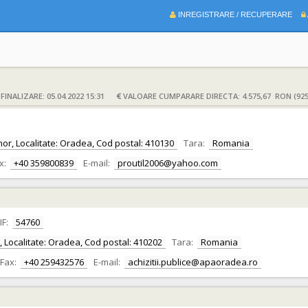
INREGISTRARE / RECUPERARE
INALIZARE: 05.04.2022 15:31
VALOARE CUMPARARE DIRECTA: 4.575,67 RON (925
ihor, Localitate: Oradea, Cod postal: 410130
Tara:
Romania
x:
+40 359800839
E-mail:
proutil2006@yahoo.com
IF:
54760
or, Localitate: Oradea, Cod postal: 410202
Tara:
Romania
Fax:
+40 259432576
E-mail:
achizitii.publice@apaoradea.ro