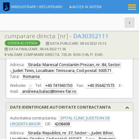
|
INREGISTRARE / RECUPERARE
ACCES IN SISTEM
RO
EN
cumparare directa: [nr] -
DA30352111
DATA PUBLICARE: 08.04.2022 10:13
OFERTA ACCEPTATA
DATE IDENTIFICARE OFERTANT
DATA FINALIZARE: 08.04.2022 11:36
VALOARE CUMPARARE DIRECTA: 720,20 RON (145,71 EUR)
Ofertant:
S.C. TIMEX - FAR SRL S.R.L.
CIF:
28435056
Adresa:
Strada: Maresal Constantin Prezan, nr. 84, Sector:
-, Judet: Timis, Localitate: Timisoara, Cod postal: 300571
Tara:
Romania
Website:
-
Tel:
+40 741943150
Fax:
+40 356421573
E-
mail:
andreea.balaci@timex-far.ro
DATE IDENTIFICARE AUTORITATE CONTRACTANTA
Autoritatea contractanta:
SPITAL CLINIC JUDETEAN DE
URGENTA BIHOR
CIF:
4208498
Adresa:
Strada: Republicii, nr. 37, Sector: -, Judet: Bihor,
Localitate: Oradea, Cod postal: 410167
Tara:
Romania