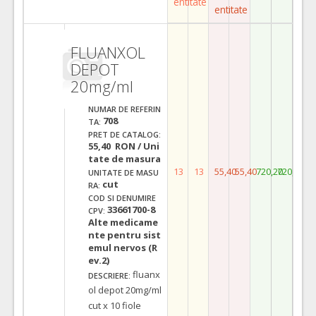
entitate
entitate
FLUANXOL
DEPOT
20mg/ml
NUMAR DE REFERIN
708
TA:
PRET DE CATALOG:
55,40 RON / Uni
tate de masura
13
13
55,40
55,40
720,20
720,20
UNITATE DE MASU
cut
RA:
COD SI DENUMIRE
33661700-8
CPV:
Alte medicame
nte pentru sist
emul nervos (R
ev.2)
fluanx
DESCRIERE:
ol depot 20mg/ml
cut x 10 fiole