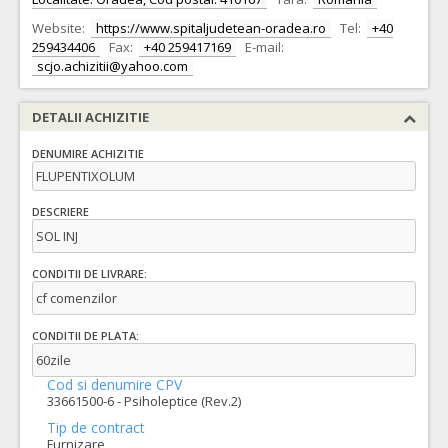
Website:
https://www.spitaljudetean-oradea.ro
Tel:
+40
259434406
Fax:
+40 259417169
E-mail:
scjo.achizitii@yahoo.com
DETALII ACHIZITIE
DENUMIRE ACHIZITIE
FLUPENTIXOLUM
DESCRIERE
SOL INJ
CONDITII DE LIVRARE:
cf comenzilor
CONDITII DE PLATA:
60zile
Cod si denumire CPV
33661500-6 - Psiholeptice (Rev.2)
Tip de contract
Furnizare