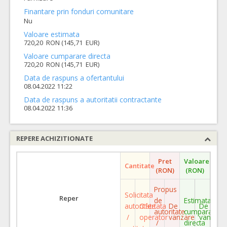
Finantare prin fonduri comunitare
Nu
Valoare estimata
720,20 RON (145,71 EUR)
Valoare cumparare directa
720,20 RON (145,71 EUR)
Data de raspuns a ofertantului
08.04.2022 11:22
Data de raspuns a autoritatii contractante
08.04.2022 11:36
REPERE ACHIZITIONATE
Pret
Valoare
Cantitate
(RON)
(RON)
Propus
Solicitata
Reper
de
Estimata
autoritate
Ofertata
De
De
autoritate
cumparare
/
operator
vanzare
vanzare
/
directa