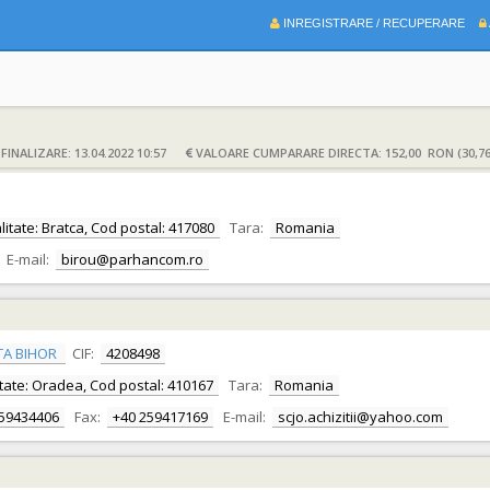
INREGISTRARE / RECUPERARE
INALIZARE: 13.04.2022 10:57
VALOARE CUMPARARE DIRECTA: 152,00 RON (30,7
calitate: Bratca, Cod postal: 417080
Tara:
Romania
E-mail:
birou@parhancom.ro
TA BIHOR
CIF:
4208498
alitate: Oradea, Cod postal: 410167
Tara:
Romania
259434406
Fax:
+40 259417169
E-mail:
scjo.achizitii@yahoo.com