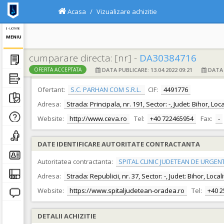
Acasa
Vizualizare achizitie
E - LICITATIE
MENIU
cumparare directa: [nr] -
DA30384716
DATA PUBLICARE: 13.04.2022 09:21
DATA F
OFERTA ACCEPTATA
DATE IDENTIFICARE OFERTANT
Ofertant:
S.C. PARHAN COM S.R.L.
CIF:
4491776
Adresa:
Strada: Principala, nr. 191, Sector: -, Judet: Bihor, Lo
Website:
http://www.ceva.ro
Tel:
+40 722465954
Fax:
-
DATE IDENTIFICARE AUTORITATE CONTRACTANTA
Autoritatea contractanta:
SPITAL CLINIC JUDETEAN DE URGEN
Adresa:
Strada: Republicii, nr. 37, Sector: -, Judet: Bihor, Loc
Website:
https://www.spitaljudetean-oradea.ro
Tel:
+40 
DETALII ACHIZITIE