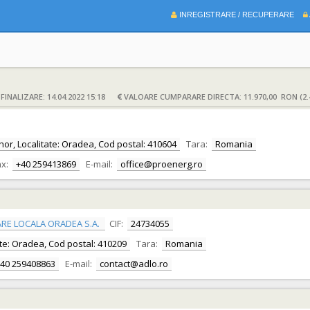
INREGISTRARE / RECUPERARE
INALIZARE: 14.04.2022 15:18
VALOARE CUMPARARE DIRECTA: 11.970,00 RON (2.
ihor, Localitate: Oradea, Cod postal: 410604
Tara:
Romania
x:
+40 259413869
E-mail:
office@proenerg.ro
RE LOCALA ORADEA S.A.
CIF:
24734055
itate: Oradea, Cod postal: 410209
Tara:
Romania
40 259408863
E-mail:
contact@adlo.ro