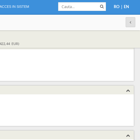
|
ACCES IN SISTEM
RO
EN
422,44 EUR)