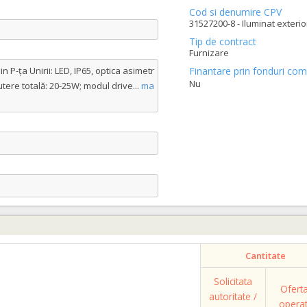
Cod si denumire CPV
31527200-8 - Iluminat exterio
Tip de contract
Furnizare
n P-ța Unirii: LED, IP65, optica asimetr
Finantare prin fonduri com
Nu
utere totală: 20-25W; modul drive
...
ma
e
Cantitate
Solicitata
Ofert
autoritate /
opera