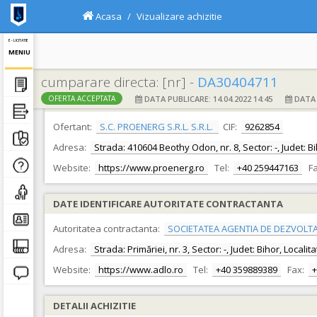
Acasa
Vizualizare achizitie
E - LICITATIE
MENIU
cumparare directa: [nr] -
DA30404711
DATA PUBLICARE: 14.04.2022 14:45
DATA F
OFERTA ACCEPTATA
DATE IDENTIFICARE OFERTANT
Ofertant:
S.C. PROENERG S.R.L. S.R.L.
CIF:
9262854
Adresa:
Strada: 410604 Beothy Odon, nr. 8, Sector: -, Judet: B
Website:
https://www.proenerg.ro
Tel:
+40 259447163
Fa
DATE IDENTIFICARE AUTORITATE CONTRACTANTA
Autoritatea contractanta:
SOCIETATEA AGENTIA DE DEZVOLTA
Adresa:
Strada: Primăriei, nr. 3, Sector: -, Judet: Bihor, Local
Website:
https://www.adlo.ro
Tel:
+40 359889389
Fax:
+
DETALII ACHIZITIE