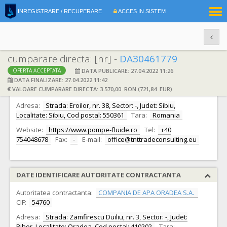
|
INREGISTRARE / RECUPERARE
ACCES IN SISTEM
RO
EN
cumparare directa: [nr] -
DA30461779
DATA PUBLICARE: 27.04.2022 11:26
OFERTA ACCEPTATA
DATE IDENTIFICARE OFERTANT
DATA FINALIZARE: 27.04.2022 11:42
VALOARE CUMPARARE DIRECTA: 3.570,00 RON (721,84 EUR)
Ofertant:
S.C. TNT Trade Consulting S.R.L.
CIF:
32203810
Adresa:
Strada: Eroilor, nr. 38, Sector: -, Judet: Sibiu,
Localitate: Sibiu, Cod postal: 550361
Tara:
Romania
Website:
https://www.pompe-fluide.ro
Tel:
+40
754048678
Fax:
-
E-mail:
office@tnttradeconsulting.eu
DATE IDENTIFICARE AUTORITATE CONTRACTANTA
Autoritatea contractanta:
COMPANIA DE APA ORADEA S.A.
CIF:
54760
Adresa:
Strada: Zamfirescu Duiliu, nr. 3, Sector: -, Judet:
Bihor, Localitate: Oradea, Cod postal: 410202
Tara: