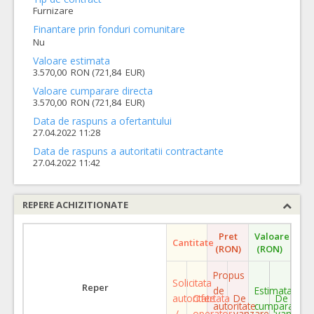
Furnizare
Finantare prin fonduri comunitare
Nu
Valoare estimata
3.570,00 RON (721,84 EUR)
Valoare cumparare directa
3.570,00 RON (721,84 EUR)
Data de raspuns a ofertantului
27.04.2022 11:28
Data de raspuns a autoritatii contractante
27.04.2022 11:42
REPERE ACHIZITIONATE
Pret
Valoare
Cantitate
(RON)
(RON)
Propus
Solicitata
Reper
de
Estimata
autoritate
Ofertata
De
De
autoritate
cumparare
/
operator
vanzare
vanzare