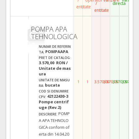
/
directa
entitate
entitate
POMPA APA
TEHNOLOGICA
NUMAR DE REFERIN
POMPAAPA
TA:
PRET DE CATALOG:
3.570,00 RON /
Unitate de mas
ura
UNITATE DE MASU
1
1
3.570,00
3.570,00
3.570,00
3.570,00
bucata
RA:
COD SI DENUMIRE
42122430-3
CPV:
Pompe centrif
uge (Rev.2)
POMP
DESCRIERE:
A APA TEHNOLO
GICA conform of
erta din 14.04.20