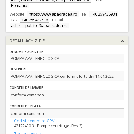
Romania
Website:
https://www.apaoradea.ro
Tel:
+40 259436934
Fax:
+40 259432576
E-mail:
achizitii.publice@apaoradea.ro
DETALII ACHIZITIE
DENUMIRE ACHIZITIE
POMPA APA TEHNOLOGICA
DESCRIERE
POMPA APA TEHNOLOGICA conform oferta din 14.04.2022
CONDITII DE LIVRARE:
conform comanda
CONDITII DE PLATA:
conform comanda
Cod si denumire CPV
42122430-3 - Pompe centrifuge (Rev.2)
Tip de contract