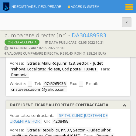
|
INREGISTRARE / RECUPERARE
ACCES IN SISTEM
RO
EN
cumparare directa: [nr] -
DA30489583
DATA PUBLICARE: 02.05.2022 10:21
OFERTA ACCEPTATA
DATE IDENTIFICARE OFERTANT
DATA FINALIZARE: 02.05.2022 11:00
VALOARE CUMPARARE DIRECTA: 9.590,40 RON (1.938,24 EUR)
Ofertant:
S.C. Dancrisor Impex S.R.L.
CIF:
29246829
Adresa:
Strada: Malu Roşu, nr. 128, Sector: -, Judet:
Prahova, Localitate: Ploiesti, Cod postal: 100481
Tara:
Romania
Website:
-
Tel:
0745265936
Fax:
-
E-mail:
cristovescusorin@yahoo.com
DATE IDENTIFICARE AUTORITATE CONTRACTANTA
Autoritatea contractanta:
SPITAL CLINIC JUDETEAN DE
URGENTA BIHOR
CIF:
4208498
Adresa:
Strada: Republicii, nr. 37, Sector: -, Judet: Bihor,
Localitate: Oradea, Cod postal: 410167
Tara:
Romania