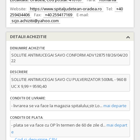
Website:
https://www.spitaljudetean-oradea.ro
Tel:
+40
259434406
Fax:
+40 259417169
E-mail:
scjo.achizitii@yahoo.com
DETALII ACHIZITIE
DENUMIRE ACHIZITIE
SOLUTIE ANTIMUCEGAI SAVO CONFORM ADV1287518/26/04/20
22
DESCRIERE
SOLUTIE ANTIMUCEGAI SAVO CU PULVERIZATOR 500ML - 960 B
UC X 9,99 = 9590,40
CONDITII DE LIVRARE:
- livrarea se va face la magazia spitalului,str.Lo
...
mai departe
CONDITII DE PLATA:
- plata se va face cu OP în termen de 60 de zile d
...
mai depart
e
Cod si denumire CPV