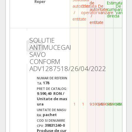
Reper
de
Estimata
autoritate
Ofertata
De
De
autoritate
cumparare
/
operator
vanzare
vanzare
/
directa
entitate
entitate
SOLUTIE
ANTIMUCEGAI
SAVO
CONFORM
ADV1287518/26/04/2022
NUMAR DE REFERIN
178
TA:
PRET DE CATALOG:
9.590,40 RON /
Unitate de mas
ura
1
1
9.590,40
9.590,40
9.590,40
9.590,40
UNITATE DE MASU
pachet
RA:
COD SI DENUMIRE
39831240-0
CPV:
Produse de cur