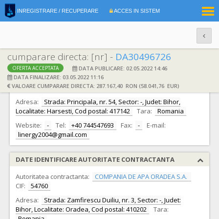
|
INREGISTRARE / RECUPERARE
ACCES IN SISTEM
RO
EN
cumparare directa: [nr] -
DA30496726
DATA PUBLICARE: 02.05.2022 14:46
OFERTA ACCEPTATA
DATE IDENTIFICARE OFERTANT
DATA FINALIZARE: 03.05.2022 11:16
VALOARE CUMPARARE DIRECTA: 287.167,40 RON (58.041,76 EUR)
Ofertant:
S.C. LINERGY SRL S.R.L.
CIF:
16766390
Adresa:
Strada: Principala, nr. 54, Sector: -, Judet: Bihor,
Localitate: Harsesti, Cod postal: 417142
Tara:
Romania
Website:
-
Tel:
+40 744547693
Fax:
-
E-mail:
linergy2004@gmail.com
DATE IDENTIFICARE AUTORITATE CONTRACTANTA
Autoritatea contractanta:
COMPANIA DE APA ORADEA S.A.
CIF:
54760
Adresa:
Strada: Zamfirescu Duiliu, nr. 3, Sector: -, Judet:
Bihor, Localitate: Oradea, Cod postal: 410202
Tara:
Romania