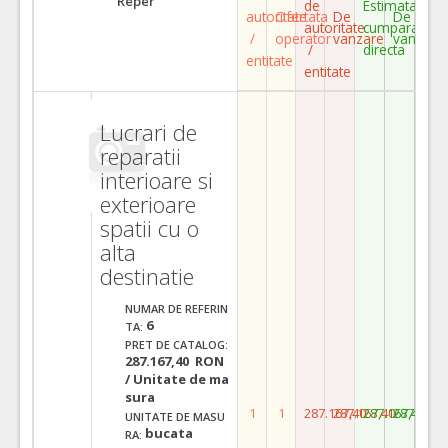
Reper
de
Estimata
autoritate
Ofertata
De
De
autoritate
cumparare
/
operator
vanzare
vanzare
/
directa
entitate
entitate
Lucrari de
reparatii
interioare si
exterioare
spatii cu o
alta
destinatie
NUMAR DE REFERIN
6
TA:
PRET DE CATALOG:
287.167,40 RON
/ Unitate de ma
sura
1
1
287.167,40
287.167,40
287.167,40
287.167,
UNITATE DE MASU
bucata
RA: