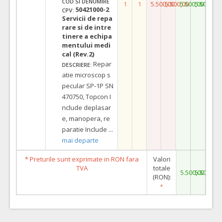
COD SI DENUMIRE
1
1
5.500,00
5.500,00
5.500,00
5.500,00
50421000-2
CPV:
Servicii de repa
rare si de intre
tinere a echipa
mentului medi
cal (Rev.2)
Repar
DESCRIERE:
atie microscop s
pecular SP-1P SN
470750, Topcon I
nclude deplasar
e, manopera, re
paratie Include
...
mai departe
* Preturile sunt exprimate in RON fara
Valori
TVA
totale
5.500,00
5.500,00
(RON):
*