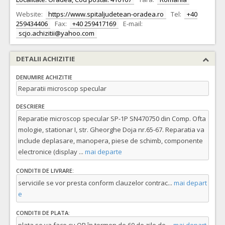
Website:
https://www.spitaljudetean-oradea.ro
Tel:
+40
259434406
Fax:
+40 259417169
E-mail:
scjo.achizitii@yahoo.com
DETALII ACHIZITIE
DENUMIRE ACHIZITIE
Reparatii microscop specular
DESCRIERE
Reparatie microscop specular SP-1P SN470750 din Comp. Ofta
mologie, stationar I, str. Gheorghe Doja nr.65-67. Reparatia va
include deplasare, manopera, piese de schimb, componente
electronice (display
...
mai departe
CONDITII DE LIVRARE:
serviciile se vor presta conform clauzelor contrac
...
mai depart
e
CONDITII DE PLATA: