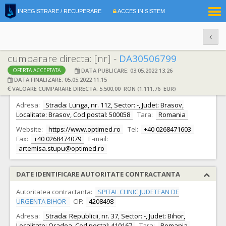
|
INREGISTRARE / RECUPERARE
ACCES IN SISTEM
RO
EN
cumparare directa: [nr] -
DA30506799
DATA PUBLICARE: 03.05.2022 13:26
OFERTA ACCEPTATA
DATE IDENTIFICARE OFERTANT
DATA FINALIZARE: 05.05.2022 11:15
VALOARE CUMPARARE DIRECTA: 5.500,00 RON (1.111,76 EUR)
Ofertant:
S.C. OPTIMED S.R.L.
CIF:
1104239
Adresa:
Strada: Lunga, nr. 112, Sector: -, Judet: Brasov,
Localitate: Brasov, Cod postal: 500058
Tara:
Romania
Website:
https://www.optimed.ro
Tel:
+40 0268471603
Fax:
+40 0268474079
E-mail:
artemisa.stupu@optimed.ro
DATE IDENTIFICARE AUTORITATE CONTRACTANTA
Autoritatea contractanta:
SPITAL CLINIC JUDETEAN DE
URGENTA BIHOR
CIF:
4208498
Adresa:
Strada: Republicii, nr. 37, Sector: -, Judet: Bihor,
Localitate: Oradea, Cod postal: 410167
Tara:
Romania