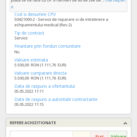
plata se va face cu OP în termen de 60 de zile de
...
mai depart
e
Cod si denumire CPV
50421000-2 - Servicii de reparare si de intretinere a
echipamentului medical (Rev.2)
Tip de contract
Servicii
Finantare prin fonduri comunitare
Nu
Valoare estimata
5.500,00 RON (1.111,76 EUR)
Valoare cumparare directa
5.500,00 RON (1.111,76 EUR)
Data de raspuns a ofertantului
05.05.2022 11:11
Data de raspuns a autoritatii contractante
05.05.2022 11:15
REPERE ACHIZITIONATE
Pret
Valoare