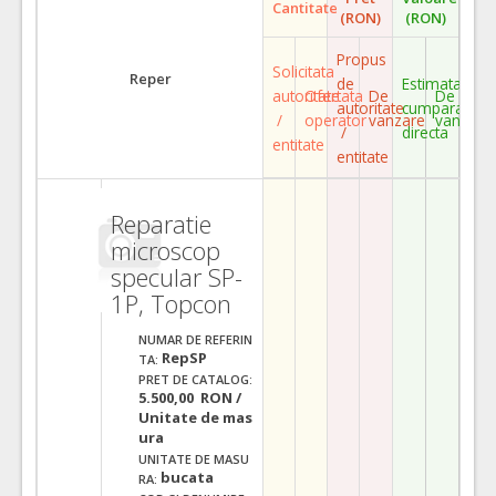
Cantitate
(RON)
(RON)
Propus
Solicitata
Reper
de
Estimata
autoritate
Ofertata
De
De
autoritate
cumparare
/
operator
vanzare
vanzare
/
directa
entitate
entitate
Reparatie
microscop
specular SP-
1P, Topcon
NUMAR DE REFERIN
RepSP
TA:
PRET DE CATALOG:
5.500,00 RON /
Unitate de mas
ura
UNITATE DE MASU
bucata
RA: