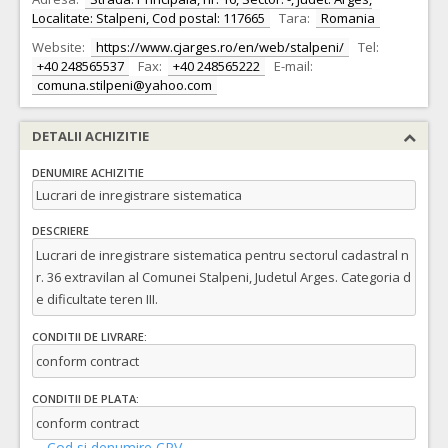
Localitate: Stalpeni, Cod postal: 117665
Tara:
Romania
Website:
https://www.cjarges.ro/en/web/stalpeni/
Tel:
+40 248565537
Fax:
+40 248565222
E-mail:
comuna.stilpeni@yahoo.com
DETALII ACHIZITIE
DENUMIRE ACHIZITIE
Lucrari de inregistrare sistematica
DESCRIERE
Lucrari de inregistrare sistematica pentru sectorul cadastral n
r. 36 extravilan al Comunei Stalpeni, Judetul Arges. Categoria d
e dificultate teren III.
CONDITII DE LIVRARE:
conform contract
CONDITII DE PLATA:
conform contract
Cod si denumire CPV