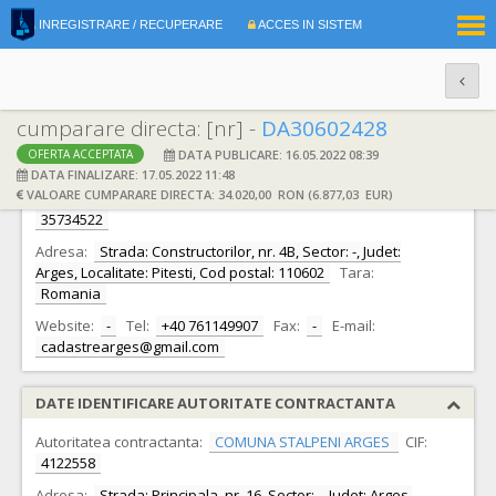
|
INREGISTRARE / RECUPERARE
ACCES IN SISTEM
RO
EN
cumparare directa: [nr] -
DA30602428
DATA PUBLICARE: 16.05.2022 08:39
OFERTA ACCEPTATA
DATE IDENTIFICARE OFERTANT
DATA FINALIZARE: 17.05.2022 11:48
VALOARE CUMPARARE DIRECTA: 34.020,00 RON (6.877,03 EUR)
Ofertant:
S.C. Eurocad Global Processing SRL S.R.L.
CIF:
35734522
Adresa:
Strada: Constructorilor, nr. 4B, Sector: -, Judet:
Arges, Localitate: Pitesti, Cod postal: 110602
Tara:
Romania
Website:
-
Tel:
+40 761149907
Fax:
-
E-mail:
cadastrearges@gmail.com
DATE IDENTIFICARE AUTORITATE CONTRACTANTA
Autoritatea contractanta:
COMUNA STALPENI ARGES
CIF:
4122558
Adresa:
Strada: Principala, nr. 16, Sector: -, Judet: Arges,