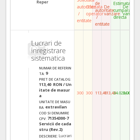
Reper
de
Estimata
autoritate
Ofertata
De
De
autoritate
cumparare
/
operator
vanzare
vanzare
/
directa
entitate
entitate
Lucrari de
inregistrare
sistematica
NUMAR DE REFERIN
9
TA:
PRET DE CATALOG:
113,40 RON / Un
itate de masur
300
300
113,40
113,40
34.020,00
34.020,0
a
UNITATE DE MASU
extravilan
RA:
COD SI DENUMIRE
71354300-7
CPV:
Servicii de cada
stru (Rev.2)
Lucrari
DESCRIERE: