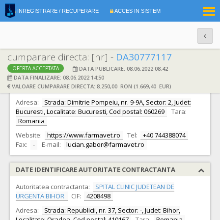
|
INREGISTRARE / RECUPERARE
ACCES IN SISTEM
RO
EN
cumparare directa: [nr] -
DA30777117
DATA PUBLICARE: 08.06.2022 08:42
OFERTA ACCEPTATA
DATE IDENTIFICARE OFERTANT
DATA FINALIZARE: 08.06.2022 14:50
VALOARE CUMPARARE DIRECTA: 8.250,00 RON (1.669,40 EUR)
Ofertant:
S.C. FARMAVET S.A.
CIF:
256
Adresa:
Strada: Dimitrie Pompeiu, nr. 9-9A, Sector: 2, Judet:
Bucuresti, Localitate: Bucuresti, Cod postal: 060269
Tara:
Romania
Website:
https://www.farmavet.ro
Tel:
+40 744388074
Fax:
-
E-mail:
lucian.gabor@farmavet.ro
DATE IDENTIFICARE AUTORITATE CONTRACTANTA
Autoritatea contractanta:
SPITAL CLINIC JUDETEAN DE
URGENTA BIHOR
CIF:
4208498
Adresa:
Strada: Republicii, nr. 37, Sector: -, Judet: Bihor,
Localitate: Oradea, Cod postal: 410167
Tara:
Romania