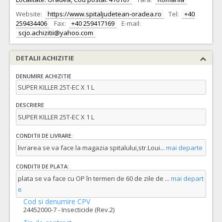
Website:
https://www.spitaljudetean-oradea.ro
Tel:
+40
259434406
Fax:
+40 259417169
E-mail:
scjo.achizitii@yahoo.com
DETALII ACHIZITIE
DENUMIRE ACHIZITIE
SUPER KILLER 25T-EC X 1 L
DESCRIERE
SUPER KILLER 25T-EC X 1 L
CONDITII DE LIVRARE:
livrarea se va face la magazia spitalului,str.Loui
...
mai departe
CONDITII DE PLATA:
plata se va face cu OP în termen de 60 de zile de
...
mai depart
e
Cod si denumire CPV
24452000-7 - Insecticide (Rev.2)