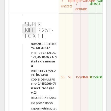
/
operator
vanzare
vanzare
/
directa
entitate
entitate
SUPER
KILLER 25T-
EC X 1 L
NUMAR DE REFERIN
MF40837
TA:
PRET DE CATALOG:
175,35 RON / Un
itate de masur
a
UNITATE DE MASU
bucata
RA:
55
55
150,00
150,00
8.250,00
8.250,00
COD SI DENUMIRE
24452000-7 I
CPV:
nsecticide (Re
v.2)
Insecti
DESCRIERE:
cid profesional -
cypermetrina, tet