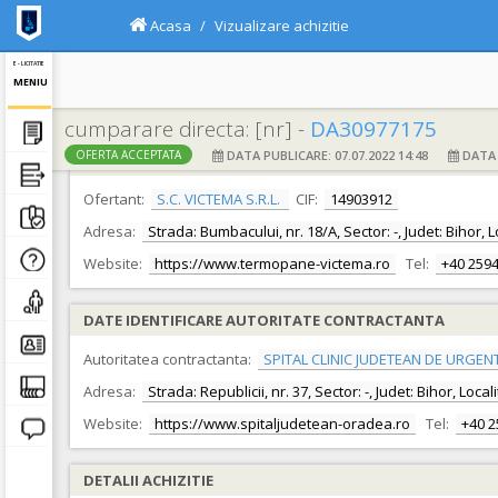
Acasa
Vizualizare achizitie
E - LICITATIE
MENIU
cumparare directa: [nr] -
DA30977175
DATA PUBLICARE: 07.07.2022 14:48
DATA F
OFERTA ACCEPTATA
DATE IDENTIFICARE OFERTANT
Ofertant:
S.C. VICTEMA S.R.L.
CIF:
14903912
Adresa:
Strada: Bumbacului, nr. 18/A, Sector: -, Judet: Bihor,
Website:
https://www.termopane-victema.ro
Tel:
+40 259
DATE IDENTIFICARE AUTORITATE CONTRACTANTA
Autoritatea contractanta:
SPITAL CLINIC JUDETEAN DE URGEN
Adresa:
Strada: Republicii, nr. 37, Sector: -, Judet: Bihor, Loc
Website:
https://www.spitaljudetean-oradea.ro
Tel:
+40 
DETALII ACHIZITIE