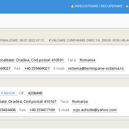
INREGISTRARE / RECUPERARE
INALIZARE: 08.07.2022 07:12
VALOARE CUMPARARE DIRECTA: 200,00 RON (40,4
 Localitate: Oradea, Cod postal: 410591
Tara:
Romania
469027
Fax:
+40 259469027
E-mail:
victema@termopane-victema.ro
TA BIHOR
CIF:
4208498
alitate: Oradea, Cod postal: 410167
Tara:
Romania
259434406
Fax:
+40 259417169
E-mail:
scjo.achizitii@yahoo.com