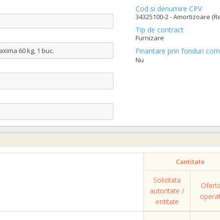
Cod si denumire CPV
34325100-2 - Amortizoare (Re
Tip de contract
Furnizare
axima 60 kg, 1 buc.
Finantare prin fonduri com
Nu
Cantitate
Solicitata
Ofert
autoritate /
opera
entitate