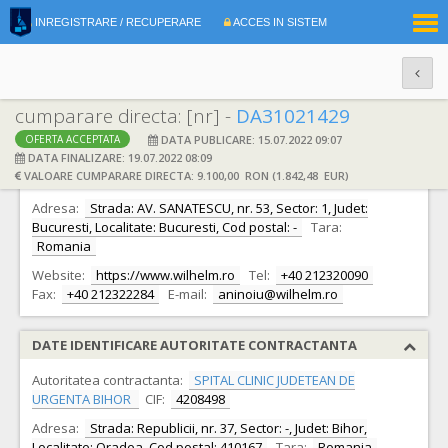
|
INREGISTRARE / RECUPERARE
ACCES IN SISTEM
RO
EN
cumparare directa: [nr] -
DA31021429
DATA PUBLICARE: 15.07.2022 09:07
OFERTA ACCEPTATA
DATE IDENTIFICARE OFERTANT
DATA FINALIZARE: 19.07.2022 08:09
VALOARE CUMPARARE DIRECTA: 9.100,00 RON (1.842,48 EUR)
Ofertant:
S.C. WILHELM ROMCO S.R.L.
CIF:
5427496
Adresa:
Strada: AV. SANATESCU, nr. 53, Sector: 1, Judet:
Bucuresti, Localitate: Bucuresti, Cod postal: -
Tara:
Romania
Website:
https://www.wilhelm.ro
Tel:
+40 212320090
Fax:
+40 212322284
E-mail:
aninoiu@wilhelm.ro
DATE IDENTIFICARE AUTORITATE CONTRACTANTA
Autoritatea contractanta:
SPITAL CLINIC JUDETEAN DE
URGENTA BIHOR
CIF:
4208498
Adresa:
Strada: Republicii, nr. 37, Sector: -, Judet: Bihor,
Localitate: Oradea, Cod postal: 410167
Tara:
Romania