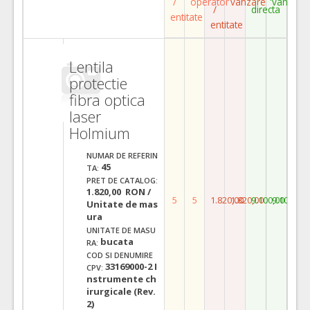
/
operator
vanzare
vanzare
/
directa
entitate
entitate
Lentila
protectie
fibra optica
laser
Holmium
NUMAR DE REFERIN
45
TA:
PRET DE CATALOG:
1.820,00 RON /
5
5
1.820,00
1.820,00
9.100,00
9.100,00
Unitate de mas
ura
UNITATE DE MASU
bucata
RA:
COD SI DENUMIRE
33169000-2 I
CPV:
nstrumente ch
irurgicale (Rev.
2)