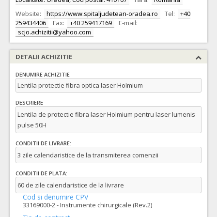
Website:
https://www.spitaljudetean-oradea.ro
Tel:
+40
259434406
Fax:
+40 259417169
E-mail:
scjo.achizitii@yahoo.com
DETALII ACHIZITIE
DENUMIRE ACHIZITIE
Lentila protectie fibra optica laser Holmium
DESCRIERE
Lentila de protectie fibra laser Holmium pentru laser lumenis
pulse 50H
CONDITII DE LIVRARE:
3 zile calendaristice de la transmiterea comenzii
CONDITII DE PLATA:
60 de zile calendaristice de la livrare
Cod si denumire CPV
33169000-2 - Instrumente chirurgicale (Rev.2)