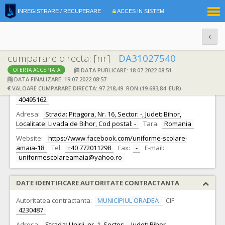
|
INREGISTRARE / RECUPERARE
ACCES IN SISTEM
RO
EN
cumparare directa: [nr] -
DA31027540
DATA PUBLICARE: 18.07.2022 08:51
OFERTA ACCEPTATA
DATE IDENTIFICARE OFERTANT
DATA FINALIZARE: 19.07.2022 08:57
VALOARE CUMPARARE DIRECTA: 97.218,49 RON (19.683,84 EUR)
Ofertant:
S.C. UNIFORME ŞCOLARE ALINA BUDA S.R.L.
CIF:
40495162
Adresa:
Strada: Pitagora, Nr. 16, Sector: -, Judet: Bihor,
Localitate: Livada de Bihor, Cod postal: -
Tara:
Romania
Website:
https://www.facebook.com/uniforme-scolare-
amaia-18
Tel:
+40 772011298
Fax:
-
E-mail:
uniformescolareamaia@yahoo.ro
DATE IDENTIFICARE AUTORITATE CONTRACTANTA
Autoritatea contractanta:
MUNICIPIUL ORADEA
CIF:
4230487
Adresa:
Strada: Unirii, nr. 1, Sector: -, Judet: Bihor,