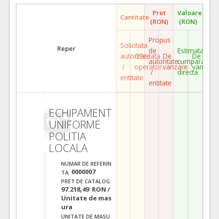
Pret
Valoare
Cantitate
(RON)
(RON)
Propus
Solicitata
Reper
de
Estimata
autoritate
Ofertata
De
De
autoritate
cumparare
/
operator
vanzare
vanzare
/
directa
entitate
entitate
ECHIPAMENT
UNIFORME
POLITIA
LOCALA
NUMAR DE REFERIN
0000007
TA:
PRET DE CATALOG:
97.218,49 RON /
Unitate de mas
ura
UNITATE DE MASU