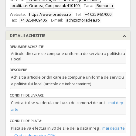
Localitate: Oradea, Cod postal: 410100
Tara:
Romania
Website:
https://www.oradea.ro
Tel:
+4 0259437000
Fax:
+4 0259409406
E-mail:
achizii@oradea.ro
DETALII ACHIZITIE
DENUMIRE ACHIZITIE
Articole din care se compune uniforma de serviciu a politistulu
i local
DESCRIERE
Achizitia articolelor din care se compune uniforma de serviciu
a politistului local (articole de imbracaminte)
CONDITII DE LIVRARE:
Contractul se va derula pe baza de comenzi de arti
...
mai dep
arte
CONDITII DE PLATA:
Plata se va efectua in 30 de zile de la data inreg
...
mai departe
Cod si denumire CPV