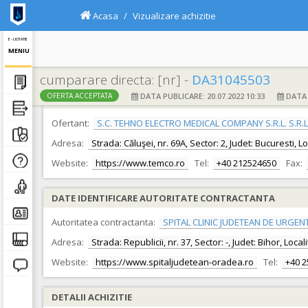
Acasa
Vizualizare achizitie
E - LICITATIE
MENIU
cumparare directa: [nr] -
DA31045503
DATA PUBLICARE: 20.07.2022 10:33
DATA F
OFERTA ACCEPTATA
DATE IDENTIFICARE OFERTANT
Ofertant:
S.C. TEHNO ELECTRO MEDICAL COMPANY S.R.L. S.R.L
Adresa:
Strada: Căluşei, nr. 69A, Sector: 2, Judet: Bucuresti, 
Website:
https://www.temco.ro
Tel:
+40 212524650
Fax:
DATE IDENTIFICARE AUTORITATE CONTRACTANTA
Autoritatea contractanta:
SPITAL CLINIC JUDETEAN DE URGEN
Adresa:
Strada: Republicii, nr. 37, Sector: -, Judet: Bihor, Loc
Website:
https://www.spitaljudetean-oradea.ro
Tel:
+40 
DETALII ACHIZITIE