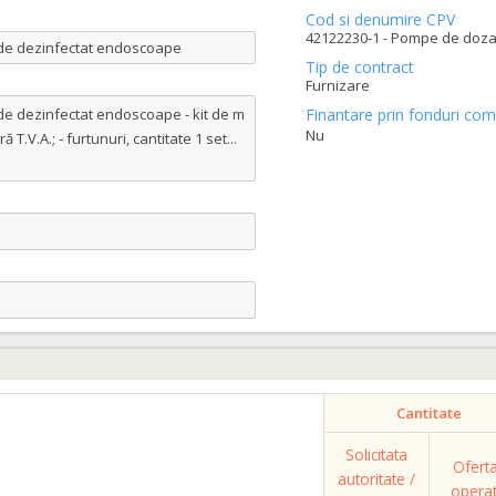
Cod si denumire CPV
42122230-1 - Pompe de dozar
a de dezinfectat endoscoape
Tip de contract
Furnizare
de dezinfectat endoscoape - kit de m
Finantare prin fonduri com
Nu
 T.V.A.; - furtunuri, cantitate 1 set
...
Cantitate
Solicitata
Ofert
autoritate /
opera