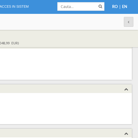
|
ACCES IN SISTEM
RO
EN
048,99 EUR)