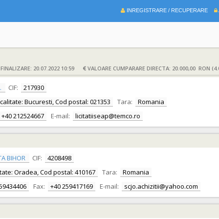
INREGISTRARE / RECUPERARE
INALIZARE: 20.07.2022 10:59
VALOARE CUMPARARE DIRECTA: 20.000,00 RON (4.
.
CIF:
217930
Localitate: Bucuresti, Cod postal: 021353
Tara:
Romania
+40 212524667
E-mail:
licitatiiseap@temco.ro
TA BIHOR
CIF:
4208498
alitate: Oradea, Cod postal: 410167
Tara:
Romania
259434406
Fax:
+40 259417169
E-mail:
scjo.achizitii@yahoo.com